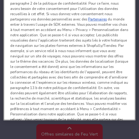
paragraphe 2 de la politique de confidentialité. Pour ce faire, nous
avons besoin de votre consentement pour l'utilisation des données
recueillies à cet effet. Si vous donnez votre consentement nous
partagerons vos données personnelles avec des
Partenaires
du monde
entier à travers l’usage de SDK externes. Vous pouvez modifier vos choix
à tout moment en accédant au Menu > Privacy > Personnalisation dans
notre application. Que se passe-t-il si vous acceptez: Les publicités
visualisées dans l'application traiteront des sujets liés à votre historique
de navigation sur les plates-formes externes à Shopfully/Tiendeo. Par
exemple, si un service relié à nous nous informent que vous avez
navigué sur un site de voyages, nous pouvons vous montrer des offres
sur le thème des vacances. De plus, les données de localisation (lorsque
le consentement a été donné) ainsi que les informations sur les
performances du réseau et les identifiants de l'appareil, peuvent être
collectées et partagées avec des tiers afin de comprendre et d'améliorer
la connexion et l'expérience sur les réseaux wireless, comme indiqué au
paragraphe 13.b de notre politique de confidentialité. En outre, vos
données peuvent également être utilisées pour l’élaboration de rapports,
la recherche de marché, scientifique et statistique, les analyses basées
sur la localisation et l’analyse des tendances. Vous pouvez modifier vos
préférences à tout moment en accédant à Menu > Confidentialité >
Personnalisation dans notre application. Que se passe-t-il si vous
refusez : Vous verrez toujours de la publicité, mais elle portera sur des
sujets généraux et ne sera probablement pas pertinente pour vos centres
d’intérêt. Vous pouvez changer d’avis à tout moment en accédant à
Offres similaires de Feu Vert
Menu > Confidentialité > Personnalisation dans notre application.