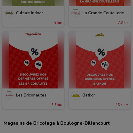
Culture Indoor
La Grande Coutellerie
5 km
7.3 km
Les Briconautes
Batkor
8.8 km
15.4 km
Magasins de Bricolage à Boulogne-Billancourt