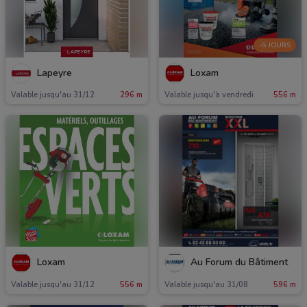
-5 JOURS
Lapeyre
Loxam
Valable jusqu'au 31/12
296 m
Valable jusqu'à vendredi
556 m
Loxam
Au Forum du Bâtiment
Valable jusqu'au 31/12
556 m
Valable jusqu'au 31/08
596 m