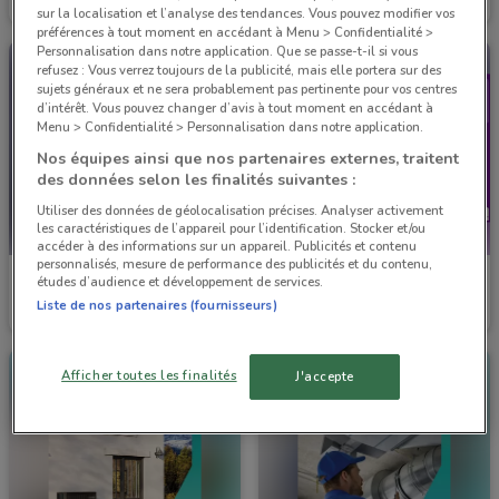
Valable jusqu'au 31/12
1.6 km
Valable jusqu'au 31/12
1.6 km
sur la localisation et l’analyse des tendances. Vous pouvez modifier vos
préférences à tout moment en accédant à Menu > Confidentialité >
Personnalisation dans notre application. Que se passe-t-il si vous
refusez : Vous verrez toujours de la publicité, mais elle portera sur des
sujets généraux et ne sera probablement pas pertinente pour vos centres
d’intérêt. Vous pouvez changer d’avis à tout moment en accédant à
Menu > Confidentialité > Personnalisation dans notre application.
Nos équipes ainsi que nos partenaires externes, traitent
des données selon les finalités suivantes :
Utiliser des données de géolocalisation précises. Analyser activement
les caractéristiques de l’appareil pour l’identification. Stocker et/ou
accéder à des informations sur un appareil. Publicités et contenu
personnalisés, mesure de performance des publicités et du contenu,
Rexel
Rexel
études d’audience et développement de services.
Liste de nos partenaires (fournisseurs)
Valable jusqu'au 31/08
1.7 km
Valable jusqu'au 31/08
1.7 km
Afficher toutes les finalités
J'accepte