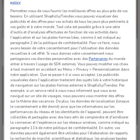
policy
Permettez-nous de vous fournir les meilleures offres au plus près de vos
besoins: En utilisant Shopfully/Tiendeo vous pouvez visualiser des
publicités et des offres pour vos achats de tous les jours plus pertinents à
vos goûts et à votre monde. Tout cela est possible grâce à une série
d'outils et d'analyses effectuées en fonction de vos activités dans
l'application et sur les plates-formes liées, comme il est indiqué au
paragraphe 2 de la politique de confidentialité. Pour ce faire, nous
Point P
Point P
avons besoin de votre consentement pour l'utilisation des données
recueillies à cet effet. Si vous donnez votre consentement nous
Valable jusqu'au 31/12
1.6 km
Valable jusqu'au 31/12
1.6 km
partagerons vos données personnelles avec des
Partenaires
du monde
entier à travers l’usage de SDK externes. Vous pouvez modifier vos choix
à tout moment en accédant au Menu > Privacy > Personnalisation dans
notre application. Que se passe-t-il si vous acceptez: Les publicités
visualisées dans l'application traiteront des sujets liés à votre historique
de navigation sur les plates-formes externes à Shopfully/Tiendeo. Par
exemple, si un service relié à nous nous informent que vous avez
navigué sur un site de voyages, nous pouvons vous montrer des offres
sur le thème des vacances. De plus, les données de localisation (lorsque
le consentement a été donné) ainsi que les informations sur les
performances du réseau et les identifiants de l'appareil, peuvent être
collectées et partagées avec des tiers afin de comprendre et d'améliorer
la connexion et l'expérience sur les réseaux wireless, comme indiqué au
paragraphe 13.b de notre politique de confidentialité. En outre, vos
Point P
Point P
données peuvent également être utilisées pour l’élaboration de rapports,
la recherche de marché, scientifique et statistique, les analyses basées