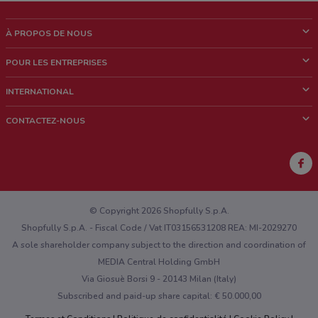
À PROPOS DE NOUS
Qui sommes nous?
POUR LES ENTREPRISES
News & Médias
Notre activité
INTERNATIONAL
Travailler avec nous
Contacts commerciaux et/ou marketing
Italie
CONTACTEZ-NOUS
Brésil
Signaler un point de vente
Mexique
Signaler un prospectus
Australie
Vous rencontrez un problème technique sur l’appli ou le site?
Nouvelle-Zélande
© Copyright 2026 Shopfully S.p.A.
Shopfully S.p.A. - Fiscal Code / Vat IT03156531208 REA: MI-2029270
A sole shareholder company subject to the direction and coordination of
MEDIA Central Holding GmbH
Via Giosuè Borsi 9 - 20143 Milan (Italy)
Subscribed and paid-up share capital: € 50.000,00