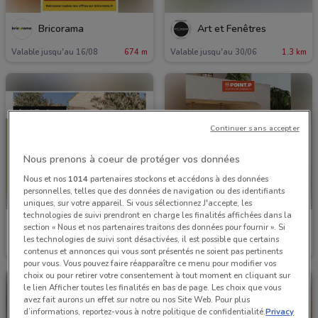
Bricorama
Art et Fenêtres
Valable jusqu'au 16/08
674 m
Valable jusqu'au 30/06
1.3 km
Continuer sans accepter
Nous prenons à coeur de protéger vos données
Nous et nos
1014
partenaires stockons et accédons à des données
personnelles, telles que des données de navigation ou des identifiants
uniques, sur votre appareil. Si vous sélectionnez J'accepte, les
technologies de suivi prendront en charge les finalités affichées dans la
Art et Fenêtres
Point P
section « Nous et nos partenaires traitons des données pour fournir ». Si
les technologies de suivi sont désactivées, il est possible que certains
Valable jusqu'au 31/12
1.3 km
Valable jusqu'au 31/08
1.6 km
contenus et annonces qui vous sont présentés ne soient pas pertinents
pour vous. Vous pouvez faire réapparaître ce menu pour modifier vos
choix ou pour retirer votre consentement à tout moment en cliquant sur
le lien Afficher toutes les finalités en bas de page. Les choix que vous
avez fait aurons un effet sur notre ou nos Site Web. Pour plus
d’informations, reportez-vous à notre politique de confidentialité.
Privacy