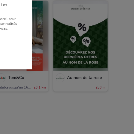
 les
pareil pour
rsonnalisés,
ices.
Tom&Co
Au nom de la rose
Valable jusqu'au 16/08
20.1 km
250 m