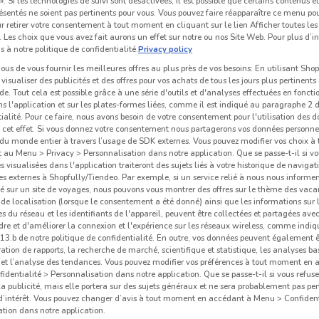
 ». Si les technologies de suivi sont désactivées, il est possible que certains contenus 
ésentés ne soient pas pertinents pour vous. Vous pouvez faire réapparaître ce menu po
r retirer votre consentement à tout moment en cliquant sur le lien Afficher toutes les 
 Les choix que vous avez fait aurons un effet sur notre ou nos Site Web. Pour plus d’i
Outiror
Outiror
s à notre politique de confidentialité.
Privacy policy
us de vous fournir les meilleures offres au plus près de vos besoins: En utilisant Sho
Valable jusqu'au 22/09
Valable jusqu'au 31/12
V
visualiser des publicités et des offres pour vos achats de tous les jours plus pertinents
e. Tout cela est possible grâce à une série d'outils et d'analyses effectuées en foncti
ns l'application et sur les plates-formes liées, comme il est indiqué au paragraphe 2 d
ialité. Pour ce faire, nous avons besoin de votre consentement pour l'utilisation des 
à cet effet. Si vous donnez votre consentement nous partagerons vos données personne
du monde entier à travers l’usage de SDK externes. Vous pouvez modifier vos choix 
au Menu > Privacy > Personnalisation dans notre application. Que se passe-t-il si vo
és visualisées dans l'application traiteront des sujets liés à votre historique de navigat
s externes à Shopfully/Tiendeo. Par exemple, si un service relié à nous nous informe
é sur un site de voyages, nous pouvons vous montrer des offres sur le thème des vaca
de localisation (lorsque le consentement a été donné) ainsi que les informations sur 
 du réseau et les identifiants de l'appareil, peuvent être collectées et partagées avec 
re et d'améliorer la connexion et l'expérience sur les réseaux wireless, comme indi
3.b de notre politique de confidentialité. En outre, vos données peuvent également êt
U
-3 JOURS
ration de rapports, la recherche de marché, scientifique et statistique, les analyses ba
n et l’analyse des tendances. Vous pouvez modifier vos préférences à tout moment en
dentialité > Personnalisation dans notre application. Que se passe-t-il si vous refuse
Jardiland
Jardiland
la publicité, mais elle portera sur des sujets généraux et ne sera probablement pas per
 d’intérêt. Vous pouvez changer d’avis à tout moment en accédant à Menu > Confident
km
Valable jusqu'à dimanche
13.6 km
Valable jusqu'au 31/08
13.6 km
tion dans notre application.