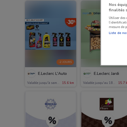
Nos équip
finalités 
Utiliser des
l’identifica
mesure de p
Liste de no
-2 JOURS
E.Leclerc L'Auto
E.Leclerc Jardi
Valable jusqu'à samedi
15.6 km
Valable jusqu'au 18/08
15.7 