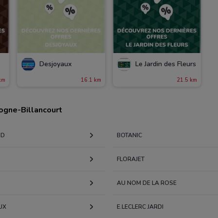
Desjoyaux
Le Jardin des Fleurs
km
16.1 km
21.5 km
logne-Billancourt
ND
BOTANIC
S
FLORAJET
AU NOM DE LA ROSE
UX
E.LECLERC JARDI