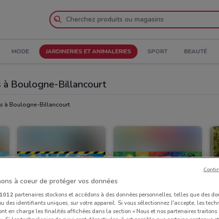
MODE
JARDINERIES ET ANIMALERIES
SPORT
BEAUTÉ
s à Boulogne-Billancourt
es à Boulogne-Billancourt
Conti
ons à coeur de protéger vos données
1012
partenaires stockons et accédons à des données personnelles, telles que des d
u des identifiants uniques, sur votre appareil. Si vous sélectionnez J'accepte, les tech
ont en charge les finalités affichées dans la section « Nous et nos partenaires traiton