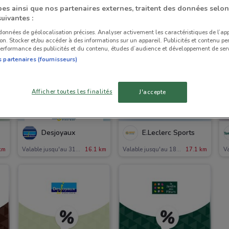
es ainsi que nos partenaires externes, traitent des données selon
suivantes :
 données de géolocalisation précises. Analyser activement les caractéristiques de l’ap
tion. Stocker et/ou accéder à des informations sur un appareil. Publicités et contenu pe
erformance des publicités et du contenu, études d’audience et développement de serv
s partenaires (fournisseurs)
Afficher toutes les finalités
J'accepte
Desjoyaux
E.Leclerc Sports
km
Valable jusqu'au 31/12
16.1 km
Valable jusqu'au 18/08
17.1 km