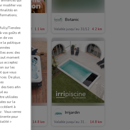
et annonces qui
ur modifier vos
finalités en
nformations,
Truffaut
Botanic
pfully/Tiendeo
alable jusqu'au 31/12
1.1 km
Valable jusqu'au 31/12
4.2 km
 à vos goûts et
on de vos
e la politique
données
lles avec des
à tout moment
us acceptez:
ion sur les
nt que vous
nces. De plus,
les
des tiers afin
qué au
re utilisées
sées sur la
 accédant à
z : Vous verrez
Irrijardin
Irrijardin
tinente pour
ialité >
Valable jusqu'au 31/12
14.8 km
Valable jusqu'au 31/12
14.8 km