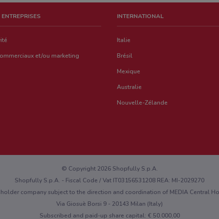
 ENTREPRISES
INTERNATIONAL
ité
Italie
commerciaux et/ou marketing
Brésil
Mexique
Australie
Nouvelle-Zélande
© Copyright 2026 Shopfully S.p.A.
Shopfully S.p.A. - Fiscal Code / Vat IT03156531208 REA: MI-2029270
eholder company subject to the direction and coordination of MEDIA Central 
Via Giosuè Borsi 9 - 20143 Milan (Italy)
Subscribed and paid-up share capital: € 50.000,00