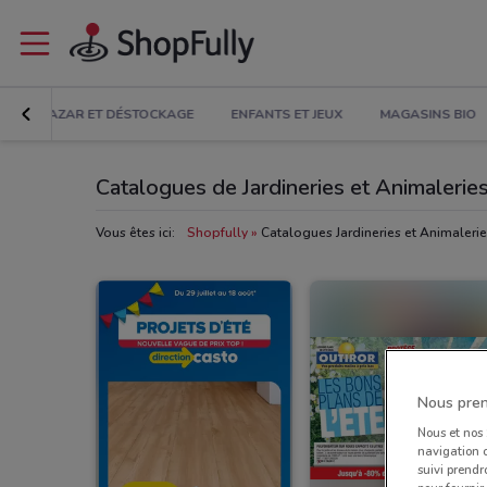
R
BAZAR ET DÉSTOCKAGE
ENFANTS ET JEUX
MAGASINS BIO
Catalogues de Jardineries et Animalerie
Vous êtes ici:
Shopfully
Catalogues Jardineries et Animaleri
Nous pren
Nous et nos
navigation o
suivi prendr