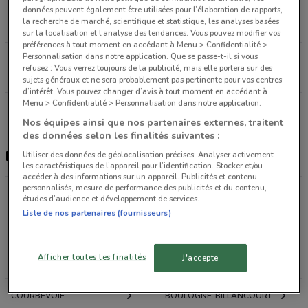
Garges-lès-gonesse
données peuvent également être utilisées pour l’élaboration de rapports,
la recherche de marché, scientifique et statistique, les analyses basées
13.9 km
FERMÉ
sur la localisation et l’analyse des tendances. Vous pouvez modifier vos
préférences à tout moment en accédant à Menu > Confidentialité >
Personnalisation dans notre application. Que se passe-t-il si vous
4 rue de Longueraie Vigneux-sur-seine
refusez : Vous verrez toujours de la publicité, mais elle portera sur des
17.6 km
FERMÉ
sujets généraux et ne sera probablement pas pertinente pour vos centres
d’intérêt. Vous pouvez changer d’avis à tout moment en accédant à
Menu > Confidentialité > Personnalisation dans notre application.
Tous les magasins Brico Dépôt
Nos équipes ainsi que nos partenaires externes, traitent
des données selon les finalités suivantes :
Brico Dépôt, promotions et magasins
Utiliser des données de géolocalisation précises. Analyser activement
les caractéristiques de l’appareil pour l’identification. Stocker et/ou
accéder à des informations sur un appareil. Publicités et contenu
personnalisés, mesure de performance des publicités et du contenu,
études d’audience et développement de services.
Promotions des catalogues et prospectus par ville
Liste de nos partenaires (fournisseurs)
dans les environs
Afficher toutes les finalités
J'accepte
PARIS
VINCENNES
COURBEVOIE
BOULOGNE-BILLANCOURT