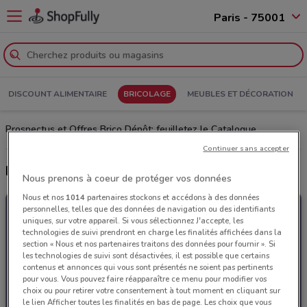
Paris - 75001
DISCOUNT ALIMENTAIRE
BRICOLAGE
MEUBLES ET DÉCORATION
Prospectus et Offres Brico Dépôt: feuilletez le Catalogue
Continuer sans accepter
Derniers catalogues Brico Dépôt
Nous prenons à coeur de protéger vos données
Nous et nos
1014
partenaires stockons et accédons à des données
personnelles, telles que des données de navigation ou des identifiants
uniques, sur votre appareil. Si vous sélectionnez J'accepte, les
technologies de suivi prendront en charge les finalités affichées dans la
section « Nous et nos partenaires traitons des données pour fournir ». Si
les technologies de suivi sont désactivées, il est possible que certains
contenus et annonces qui vous sont présentés ne soient pas pertinents
pour vous. Vous pouvez faire réapparaître ce menu pour modifier vos
choix ou pour retirer votre consentement à tout moment en cliquant sur
le lien Afficher toutes les finalités en bas de page. Les choix que vous