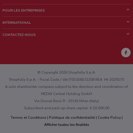
Qui sommes nous?
POUR LES ENTREPRISES
News & Médias
Notre activité
INTERNATIONAL
Travailler avec nous
Contacts commerciaux et/ou marketing
Italie
CONTACTEZ-NOUS
Brésil
Signaler un point de vente
Mexique
Signaler un prospectus
Australie
Vous rencontrez un problème technique sur l’appli ou le site?
Nouvelle-Zélande
© Copyright 2026 Shopfully S.p.A.
Shopfully S.p.A. - Fiscal Code / Vat IT03156531208 REA: MI-2029270
A sole shareholder company subject to the direction and coordination of
MEDIA Central Holding GmbH
Via Giosuè Borsi 9 - 20143 Milan (Italy)
Subscribed and paid-up share capital: € 50.000,00
Termes et Conditions
Politique de confidentialité
Cookie Policy
Afficher toutes les finalités