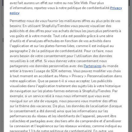
avez fait aurons un effet sur notre ou nos Site Web. Pour plus
d’informations, reportez-vous à notre politique de confidentialité.
Privacy
Brico Dépôt
policy
Permettez-nous de vous fournir les meilleures offres au plus près de vos
Valable jusqu'à jeudi
9.8 km
besoins: En utilisant Shopfully/Tiendeo vous pouvez visualiser des
publicités et des offres pour vos achats de tous les jours plus pertinents à
vos goûts et à votre monde. Tout cela est possible grâce à une série
Magasins Brico Dépôt dans les environs
d'outils et d'analyses effectuées en fonction de vos activités dans
l'application et sur les plates-formes liées, comme il est indiqué au
paragraphe 2 de la politique de confidentialité. Pour ce faire, nous
avons besoin de votre consentement pour l'utilisation des données
4 route de saint leu Villetaneuse
recueillies à cet effet. Si vous donnez votre consentement nous
9.8 km
FERMÉ
partagerons vos données personnelles avec des
Partenaires
du monde
entier à travers l’usage de SDK externes. Vous pouvez modifier vos choix
à tout moment en accédant au Menu > Privacy > Personnalisation dans
Accès par parking de l'hôtel de ville - 61 avenue
notre application. Que se passe-t-il si vous acceptez: Les publicités
joliot curie Nanterre
visualisées dans l'application traiteront des sujets liés à votre historique
de navigation sur les plates-formes externes à Shopfully/Tiendeo. Par
10.4 km
FERMÉ
exemple, si un service relié à nous nous informent que vous avez
navigué sur un site de voyages, nous pouvons vous montrer des offres
sur le thème des vacances. De plus, les données de localisation (lorsque
Route de pontoise Sartrouville
le consentement a été donné) ainsi que les informations sur les
13.8 km
FERMÉ
performances du réseau et les identifiants de l'appareil, peuvent être
collectées et partagées avec des tiers afin de comprendre et d'améliorer
la connexion et l'expérience sur les réseaux wireless, comme indiqué au
Ccial du pont de pierre - avenue stalingrad
paragraphe 13.b de notre politique de confidentialité. En outre, vos