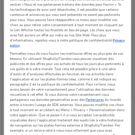
section « Nous et nos partenaires traitons des données pour fournir ». Si
les technologies de suivi sont désactivées, il est possible que certains
Toutes les offres de ce magasin
contenus et annonces qui vous sont présentés ne soient pas pertinents
pour vous. Vous pouvez faire réapparaître ce menu pour modifier vos
choix ou pour retirer votre consentement à tout moment en cliquant sur
le lien Afficher toutes les finalités en bas de page. Les choix que vous
avez fait aurons un effet sur notre ou nos Site Web. Pour plus
d’informations, reportez-vous à notre politique de confidentialité.
Privacy
policy
Permettez-nous de vous fournir les meilleures offres au plus près de vos
besoins: En utilisant Shopfully/Tiendeo vous pouvez visualiser des
publicités et des offres pour vos achats de tous les jours plus pertinents à
vos goûts et à votre monde. Tout cela est possible grâce à une série
d'outils et d'analyses effectuées en fonction de vos activités dans
l'application et sur les plates-formes liées, comme il est indiqué au
paragraphe 2 de la politique de confidentialité. Pour ce faire, nous
Brico Dépôt
avons besoin de votre consentement pour l'utilisation des données
recueillies à cet effet. Si vous donnez votre consentement nous
Valable jusqu'au 13/08
9.8 km
partagerons vos données personnelles avec des
Partenaires
du monde
entier à travers l’usage de SDK externes. Vous pouvez modifier vos choix
à tout moment en accédant au Menu > Privacy > Personnalisation dans
notre application. Que se passe-t-il si vous acceptez: Les publicités
Magasins Brico Dépôt dans les environs
visualisées dans l'application traiteront des sujets liés à votre historique
de navigation sur les plates-formes externes à Shopfully/Tiendeo. Par
exemple, si un service relié à nous nous informent que vous avez