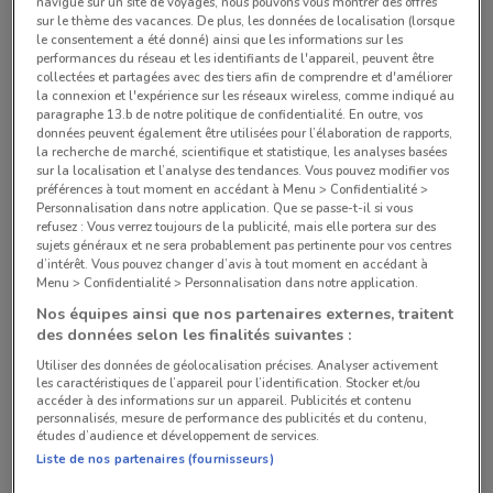
4 route de saint leu Villetaneuse
navigué sur un site de voyages, nous pouvons vous montrer des offres
sur le thème des vacances. De plus, les données de localisation (lorsque
9.8 km
OUVERT
le consentement a été donné) ainsi que les informations sur les
performances du réseau et les identifiants de l'appareil, peuvent être
collectées et partagées avec des tiers afin de comprendre et d'améliorer
Accès par parking de l'hôtel de ville - 61 avenue
la connexion et l'expérience sur les réseaux wireless, comme indiqué au
joliot curie Nanterre
paragraphe 13.b de notre politique de confidentialité. En outre, vos
10.4 km
OUVERT
données peuvent également être utilisées pour l’élaboration de rapports,
la recherche de marché, scientifique et statistique, les analyses basées
sur la localisation et l’analyse des tendances. Vous pouvez modifier vos
Route de pontoise Sartrouville
préférences à tout moment en accédant à Menu > Confidentialité >
Personnalisation dans notre application. Que se passe-t-il si vous
13.8 km
OUVERT
refusez : Vous verrez toujours de la publicité, mais elle portera sur des
sujets généraux et ne sera probablement pas pertinente pour vos centres
d’intérêt. Vous pouvez changer d’avis à tout moment en accédant à
4 rue de Longueraie Vigneux-sur-seine
Menu > Confidentialité > Personnalisation dans notre application.
17.6 km
OUVERT
Nos équipes ainsi que nos partenaires externes, traitent
des données selon les finalités suivantes :
Chemin du corps de garde Noisiel
Utiliser des données de géolocalisation précises. Analyser activement
20.5 km
OUVERT
les caractéristiques de l’appareil pour l’identification. Stocker et/ou
accéder à des informations sur un appareil. Publicités et contenu
personnalisés, mesure de performance des publicités et du contenu,
Tous les magasins Brico Dépôt
études d’audience et développement de services.
Liste de nos partenaires (fournisseurs)