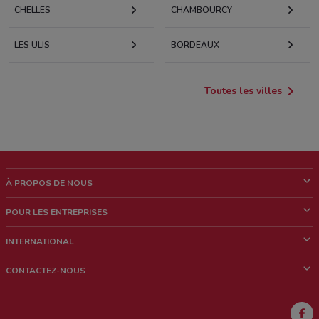
CHELLES
CHAMBOURCY
LES ULIS
BORDEAUX
Toutes les villes
À PROPOS DE NOUS
Qui sommes nous?
POUR LES ENTREPRISES
News & Médias
Notre activité
INTERNATIONAL
Travailler avec nous
Contacts commerciaux et/ou marketing
Italie
CONTACTEZ-NOUS
Brésil
Signaler un point de vente
Mexique
Signaler un prospectus