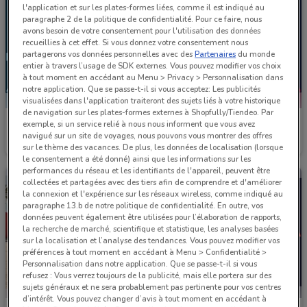
l'application et sur les plates-formes liées, comme il est indiqué au
paragraphe 2 de la politique de confidentialité. Pour ce faire, nous
avons besoin de votre consentement pour l'utilisation des données
recueillies à cet effet. Si vous donnez votre consentement nous
partagerons vos données personnelles avec des
Partenaires
du monde
entier à travers l’usage de SDK externes. Vous pouvez modifier vos choix
à tout moment en accédant au Menu > Privacy > Personnalisation dans
notre application. Que se passe-t-il si vous acceptez: Les publicités
visualisées dans l'application traiteront des sujets liés à votre historique
de navigation sur les plates-formes externes à Shopfully/Tiendeo. Par
SEAT
SEAT
exemple, si un service relié à nous nous informent que vous avez
navigué sur un site de voyages, nous pouvons vous montrer des offres
Valable jusqu'au 31/12
3.6 km
Valable jusqu'au 31/12
3.6 km
sur le thème des vacances. De plus, les données de localisation (lorsque
le consentement a été donné) ainsi que les informations sur les
performances du réseau et les identifiants de l'appareil, peuvent être
collectées et partagées avec des tiers afin de comprendre et d'améliorer
la connexion et l'expérience sur les réseaux wireless, comme indiqué au
paragraphe 13.b de notre politique de confidentialité. En outre, vos
données peuvent également être utilisées pour l’élaboration de rapports,
la recherche de marché, scientifique et statistique, les analyses basées
sur la localisation et l’analyse des tendances. Vous pouvez modifier vos
préférences à tout moment en accédant à Menu > Confidentialité >
Personnalisation dans notre application. Que se passe-t-il si vous
refusez : Vous verrez toujours de la publicité, mais elle portera sur des
sujets généraux et ne sera probablement pas pertinente pour vos centres
d’intérêt. Vous pouvez changer d’avis à tout moment en accédant à