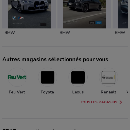
BMW
BMW
BMW
Autres magasins sélectionnés pour vous
Feu Vert
Toyota
Lexus
Renault
V
TOUS LES MAGASINS