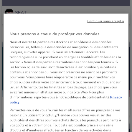
SEAT
Continuer sans accepter
Valable jusqu'au 31/12
3.6 km
Nous prenons à coeur de protéger vos données
Nous et nos
1014
partenaires stockons et accédons à des données
personnelles, telles que des données de navigation ou des identifiants
uniques, sur votre appareil. Si vous sélectionnez J'accepte, les
technologies de suivi prendront en charge les finalités affichées dans la
section « Nous et nos partenaires traitons des données pour fournir ». Si
les technologies de suivi sont désactivées, il est possible que certains
contenus et annonces qui vous sont présentés ne soient pas pertinents
pour vous. Vous pouvez faire réapparaître ce menu pour modifier vos
choix ou pour retirer votre consentement à tout moment en cliquant sur
le lien Afficher toutes les finalités en bas de page. Les choix que vous
avez fait aurons un effet sur notre ou nos Site Web. Pour plus
d’informations, reportez-vous à notre politique de confidentialité.
Privacy
policy
SEAT
SEAT
Permettez-nous de vous fournir les meilleures offres au plus près de vos
Valable jusqu'au 31/12
3.6 km
Valable jusqu'au 31/12
3.6 km
besoins: En utilisant Shopfully/Tiendeo vous pouvez visualiser des
publicités et des offres pour vos achats de tous les jours plus pertinents à
vos goûts et à votre monde. Tout cela est possible grâce à une série
d'outils et d'analyses effectuées en fonction de vos activités dans