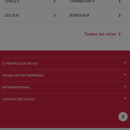
CHELLES
CHAMBOURCY
LES ULIS
BORDEAUX
Toutes les villes
À PROPOS DE NOUS
Qui sommes nous?
POUR LES ENTREPRISES
News & Médias
Notre activité
INTERNATIONAL
Travailler avec nous
Contacts commerciaux et/ou marketing
Italie
CONTACTEZ-NOUS
Brésil
Signaler un point de vente
Mexique
Signaler un prospectus
Australie
Vous rencontrez un problème technique sur l’appli ou le site?