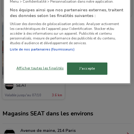
Menu > Confidentialité > Personnalisation dans notre application.
SEAT
SEAT
Nos équipes ainsi que nos partenaires externes, traitent
Valable jusqu'au 07/10
3.6 km
Valable jusqu'au 07/10
3.6 km
des données selon les finalités suivantes :
Utiliser des données de géolocalisation précises. Analyser activement
les caractéristiques de l’appareil pour l’identification. Stocker et/ou
accéder à des informations sur un appareil. Publicités et contenu
personnalisés, mesure de performance des publicités et du contenu,
études d’audience et développement de services.
Liste de nos partenaires (fournisseurs)
Afficher toutes les finalités
J'accepte
SEAT
Valable jusqu'au 07/10
3.6 km
Magasins SEAT dans les environs
Avenue de maine, 214 Paris