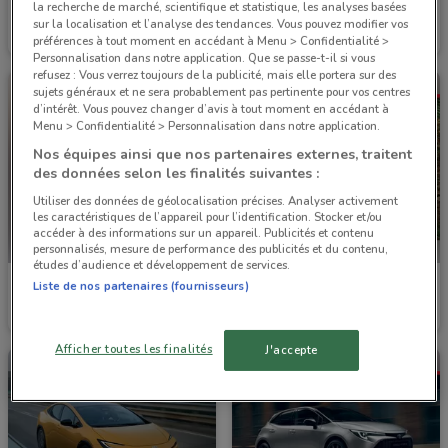
la recherche de marché, scientifique et statistique, les analyses basées
Toyota
Toyota
sur la localisation et l’analyse des tendances. Vous pouvez modifier vos
préférences à tout moment en accédant à Menu > Confidentialité >
Valable jusqu'au 27/01
2.6 km
Valable jusqu'au 27/01
2.6 km
Personnalisation dans notre application. Que se passe-t-il si vous
refusez : Vous verrez toujours de la publicité, mais elle portera sur des
sujets généraux et ne sera probablement pas pertinente pour vos centres
d’intérêt. Vous pouvez changer d’avis à tout moment en accédant à
Menu > Confidentialité > Personnalisation dans notre application.
Nos équipes ainsi que nos partenaires externes, traitent
des données selon les finalités suivantes :
Utiliser des données de géolocalisation précises. Analyser activement
les caractéristiques de l’appareil pour l’identification. Stocker et/ou
accéder à des informations sur un appareil. Publicités et contenu
personnalisés, mesure de performance des publicités et du contenu,
études d’audience et développement de services.
Toyota
Toyota
Liste de nos partenaires (fournisseurs)
Valable jusqu'au 27/01
2.6 km
Valable jusqu'au 27/01
2.6 km
Afficher toutes les finalités
J'accepte