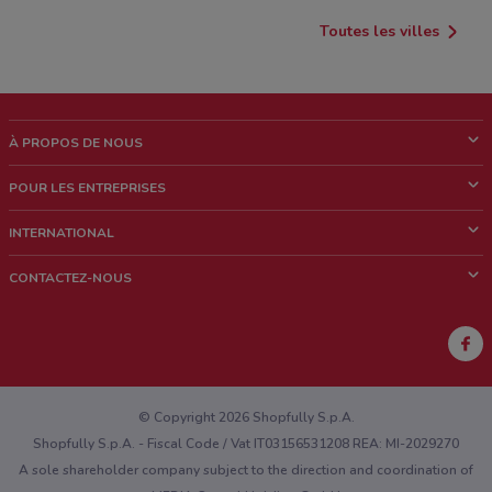
Toutes les villes
À PROPOS DE NOUS
Qui sommes nous?
POUR LES ENTREPRISES
News & Médias
Notre activité
INTERNATIONAL
Travailler avec nous
Contacts commerciaux et/ou marketing
Italie
CONTACTEZ-NOUS
Brésil
Signaler un point de vente
Mexique
Signaler un prospectus
Australie
Vous rencontrez un problème technique sur l’appli ou le site?
Nouvelle-Zélande
© Copyright 2026 Shopfully S.p.A.
Shopfully S.p.A. - Fiscal Code / Vat IT03156531208 REA: MI-2029270
A sole shareholder company subject to the direction and coordination of