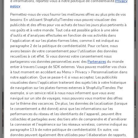
d’informations, reportez-vous à notre politique de confidentialité.
Privacy
policy
Permettez-nous de vous fournir les meilleures offres au plus près de vos
besoins: En utilisant Shopfully/Tiendeo vous pouvez visualiser des
publicités et des offres pour vos achats de tous les jours plus pertinents à
vos goûts et à votre monde. Tout cela est possible grâce à une série
d'outils et d'analyses effectuées en fonction de vos activités dans
l'application et sur les plates-formes liées, comme il est indiqué au
paragraphe 2 de la politique de confidentialité. Pour ce faire, nous
avons besoin de votre consentement pour l'utilisation des données
Toyota
Toyota
recueillies à cet effet. Si vous donnez votre consentement nous
partagerons vos données personnelles avec des
Partenaires
du monde
Valable jusqu'au 27/01
2.6 km
Valable jusqu'au 27/01
2.6 km
entier à travers l’usage de SDK externes. Vous pouvez modifier vos choix
à tout moment en accédant au Menu > Privacy > Personnalisation dans
notre application. Que se passe-t-il si vous acceptez: Les publicités
visualisées dans l'application traiteront des sujets liés à votre historique
de navigation sur les plates-formes externes à Shopfully/Tiendeo. Par
exemple, si un service relié à nous nous informent que vous avez
navigué sur un site de voyages, nous pouvons vous montrer des offres
sur le thème des vacances. De plus, les données de localisation (lorsque
le consentement a été donné) ainsi que les informations sur les
performances du réseau et les identifiants de l'appareil, peuvent être
collectées et partagées avec des tiers afin de comprendre et d'améliorer
la connexion et l'expérience sur les réseaux wireless, comme indiqué au
paragraphe 13.b de notre politique de confidentialité. En outre, vos
données peuvent également être utilisées pour l’élaboration de rapports,