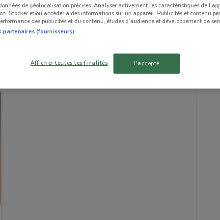
 données de géolocalisation précises. Analyser activement les caractéristiques de l’ap
tion. Stocker et/ou accéder à des informations sur un appareil. Publicités et contenu pe
erformance des publicités et du contenu, études d’audience et développement de serv
s partenaires (fournisseurs)
Afficher toutes les finalités
J'accepte
741 m