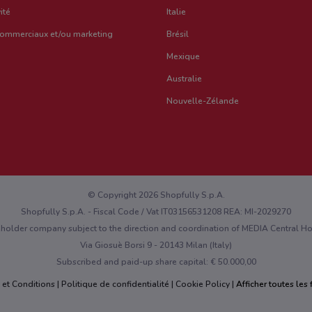
ité
Italie
commerciaux et/ou marketing
Brésil
Mexique
Australie
Nouvelle-Zélande
© Copyright 2026 Shopfully S.p.A.
Shopfully S.p.A. - Fiscal Code / Vat IT03156531208 REA: MI-2029270
eholder company subject to the direction and coordination of MEDIA Central 
Via Giosuè Borsi 9 - 20143 Milan (Italy)
Subscribed and paid-up share capital: € 50.000,00
 et Conditions
Politique de confidentialité
Cookie Policy
Afficher toutes les f