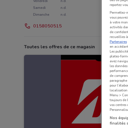
bas de page.
Vendredi
n.d.
reportez-vou
Samedi
n.d.
Permettez-no
Dimanche
n.d.
vous pouvez 
à votre mond
0158050515
activités da
de confident
recueillies 
Partenaires
Toutes les offres de ce magasin
en accédant 
Les publicit
plates-forme
avez navigu
les données 
performances
de comprend
paragraphe 1
pour l’élabo
localisatio
Menu > Confi
toujours de 
vos centres
Personnalisa
Nos équip
finalités 