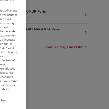
nformations,
pfully/Tiendeo
39 RUE REAUMUR Paris
 à vos goûts et
1.2 km
on de vos
e la politique
données
33 BOULEVARD MAGENTA Paris
lles avec des
1.9 km
à tout moment
us acceptez:
ion sur les
Tous les magasins Bihr
nt que vous
nces. De plus,
les
des tiers afin
qué au
re utilisées
sées sur la
 accédant à
z : Vous verrez
tinente pour
ialité >
 les