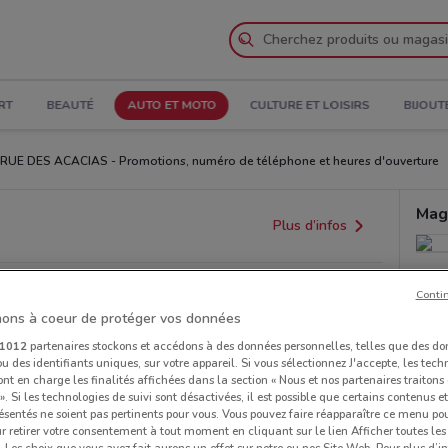
RT
BEAUTÉ
AUTO ET MOTO
CULTURE ET LOISIRS
BIJOUT
 RUE DES ACACIAS - Promotions, numéro de téléphone et heures d'ouverture
Mag
Plus d’infos
Conti
ons à coeur de protéger vos données
1012
partenaires stockons et accédons à des données personnelles, telles que des d
u des identifiants uniques, sur votre appareil. Si vous sélectionnez J'accepte, les tech
ont en charge les finalités affichées dans la section « Nous et nos partenaires traiton
 ». Si les technologies de suivi sont désactivées, il est possible que certains contenus 
ésentés ne soient pas pertinents pour vous. Vous pouvez faire réapparaître ce menu po
r retirer votre consentement à tout moment en cliquant sur le lien Afficher toutes les 