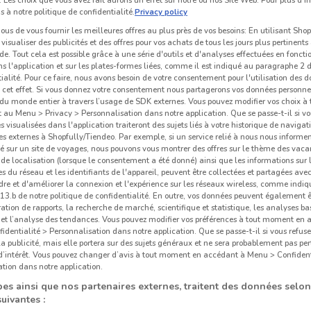
 Les choix que vous avez fait aurons un effet sur notre ou nos Site Web. Pour plus d’i
s à notre politique de confidentialité.
Privacy policy
us de vous fournir les meilleures offres au plus près de vos besoins: En utilisant Sho
visualiser des publicités et des offres pour vos achats de tous les jours plus pertinents
e. Tout cela est possible grâce à une série d'outils et d'analyses effectuées en foncti
ns l'application et sur les plates-formes liées, comme il est indiqué au paragraphe 2 d
ialité. Pour ce faire, nous avons besoin de votre consentement pour l'utilisation des 
à cet effet. Si vous donnez votre consentement nous partagerons vos données personne
du monde entier à travers l’usage de SDK externes. Vous pouvez modifier vos choix 
au Menu > Privacy > Personnalisation dans notre application. Que se passe-t-il si vo
és visualisées dans l'application traiteront des sujets liés à votre historique de navigat
s externes à Shopfully/Tiendeo. Par exemple, si un service relié à nous nous informe
é sur un site de voyages, nous pouvons vous montrer des offres sur le thème des vaca
de localisation (lorsque le consentement a été donné) ainsi que les informations sur 
 du réseau et les identifiants de l'appareil, peuvent être collectées et partagées avec 
re et d'améliorer la connexion et l'expérience sur les réseaux wireless, comme indi
3.b de notre politique de confidentialité. En outre, vos données peuvent également êt
ration de rapports, la recherche de marché, scientifique et statistique, les analyses ba
n et l’analyse des tendances. Vous pouvez modifier vos préférences à tout moment en
dentialité > Personnalisation dans notre application. Que se passe-t-il si vous refuse
la publicité, mais elle portera sur des sujets généraux et ne sera probablement pas per
 d’intérêt. Vous pouvez changer d’avis à tout moment en accédant à Menu > Confident
tion dans notre application.
es ainsi que nos partenaires externes, traitent des données selon
suivantes :