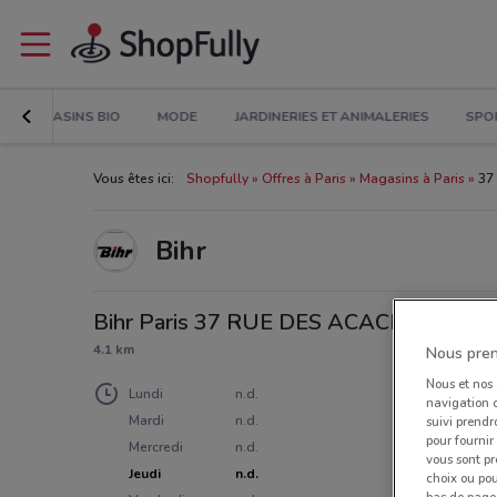
MAGASINS BIO
MODE
JARDINERIES ET ANIMALERIES
SPO
Vous êtes ici:
Shopfully
Offres à Paris
Magasins à Paris
37
Bihr
Bihr Paris 37 RUE DES ACACIAS
4.1 km
Nous pren
Nous et nos
Lundi
n.d.
navigation o
Mardi
n.d.
suivi prendr
pour fournir
Mercredi
n.d.
vous sont pr
Jeudi
n.d.
choix ou pou