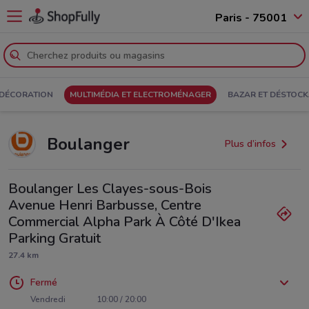
Paris - 75001
 DÉCORATION
MULTIMÉDIA ET ELECTROMÉNAGER
BAZAR ET DÉSTOC
Boulanger
Plus d’infos
Boulanger Les Clayes-sous-Bois
Avenue Henri Barbusse, Centre
Commercial Alpha Park À Côté D'Ikea
Parking Gratuit
27.4 km
Fermé
Lundi
Mardi
Mercredi
Jeudi
10:00 / 20:00
10:00 / 20:00
10:00 / 20:00
10:00 / 20:00
Vendredi
10:00 / 20:00
Samedi
Dimanche
10:00 / 20:00
10:00 / 19:30