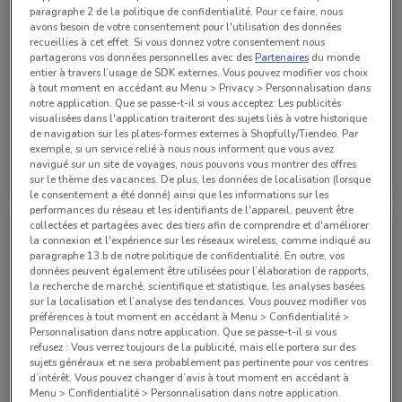
paragraphe 2 de la politique de confidentialité. Pour ce faire, nous
avons besoin de votre consentement pour l'utilisation des données
recueillies à cet effet. Si vous donnez votre consentement nous
partagerons vos données personnelles avec des
Partenaires
du monde
entier à travers l’usage de SDK externes. Vous pouvez modifier vos choix
à tout moment en accédant au Menu > Privacy > Personnalisation dans
notre application. Que se passe-t-il si vous acceptez: Les publicités
visualisées dans l'application traiteront des sujets liés à votre historique
de navigation sur les plates-formes externes à Shopfully/Tiendeo. Par
exemple, si un service relié à nous nous informent que vous avez
Boulanger
Boulanger
navigué sur un site de voyages, nous pouvons vous montrer des offres
sur le thème des vacances. De plus, les données de localisation (lorsque
Valable jusqu'au 17/08
1 km
Valable jusqu'au 20/08
1 km
le consentement a été donné) ainsi que les informations sur les
performances du réseau et les identifiants de l'appareil, peuvent être
collectées et partagées avec des tiers afin de comprendre et d'améliorer
la connexion et l'expérience sur les réseaux wireless, comme indiqué au
paragraphe 13.b de notre politique de confidentialité. En outre, vos
données peuvent également être utilisées pour l’élaboration de rapports,
la recherche de marché, scientifique et statistique, les analyses basées
sur la localisation et l’analyse des tendances. Vous pouvez modifier vos
préférences à tout moment en accédant à Menu > Confidentialité >
Personnalisation dans notre application. Que se passe-t-il si vous
refusez : Vous verrez toujours de la publicité, mais elle portera sur des
sujets généraux et ne sera probablement pas pertinente pour vos centres
-3 JOURS
-3 JOURS
d’intérêt. Vous pouvez changer d’avis à tout moment en accédant à
Menu > Confidentialité > Personnalisation dans notre application.