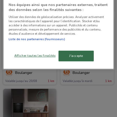
Boulanger
Boulanger
Nos équipes ainsi que nos partenaires externes, traitent
Valable jusqu'à mardi
1 km
Valable jusqu'à mardi
1 km
des données selon les finalités suivantes :
Utiliser des données de géolocalisation précises. Analyser activement
les caractéristiques de l’appareil pour l’identification. Stocker et/ou
accéder à des informations sur un appareil. Publicités et contenu
personnalisés, mesure de performance des publicités et du contenu,
études d’audience et développement de services.
Liste de nos partenaires (fournisseurs)
Afficher toutes les finalités
J'accepte
-3 JOURS
Boulanger
Boulanger
Valable jusqu'au 20/08
1 km
Valable jusqu'à mardi
1 km