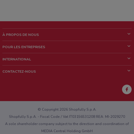
À PROPOS DE NOUS
Qui sommes nous?
POUR LES ENTREPRISES
News & Médias
Notre activité
INTERNATIONAL
Travailler avec nous
Contacts commerciaux et/ou marketing
Italie
CONTACTEZ-NOUS
Brésil
Signaler un point de vente
Mexique
Signaler un prospectus
Australie
Vous rencontrez un problème technique sur l’appli ou le site?
Nouvelle-Zélande
© Copyright 2026 Shopfully S.p.A.
Shopfully S.p.A. - Fiscal Code / Vat IT03156531208 REA: MI-2029270
A sole shareholder company subject to the direction and coordination of
MEDIA Central Holding GmbH