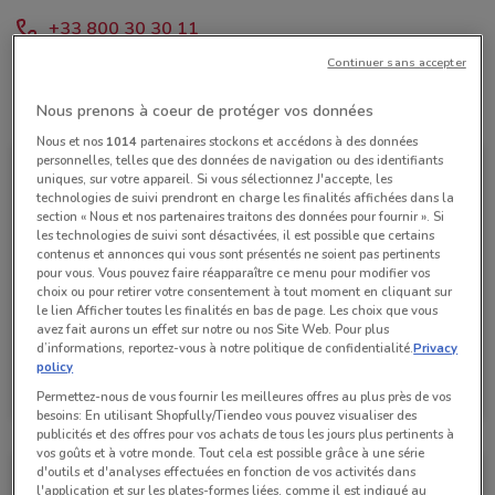
+33 800 30 30 11
Continuer sans accepter
Toutes les offres de ce magasin
Nous prenons à coeur de protéger vos données
Nous et nos
1014
partenaires stockons et accédons à des données
personnelles, telles que des données de navigation ou des identifiants
uniques, sur votre appareil. Si vous sélectionnez J'accepte, les
technologies de suivi prendront en charge les finalités affichées dans la
section « Nous et nos partenaires traitons des données pour fournir ». Si
les technologies de suivi sont désactivées, il est possible que certains
contenus et annonces qui vous sont présentés ne soient pas pertinents
pour vous. Vous pouvez faire réapparaître ce menu pour modifier vos
choix ou pour retirer votre consentement à tout moment en cliquant sur
le lien Afficher toutes les finalités en bas de page. Les choix que vous
avez fait aurons un effet sur notre ou nos Site Web. Pour plus
d’informations, reportez-vous à notre politique de confidentialité.
Privacy
policy
Boulanger
Permettez-nous de vous fournir les meilleures offres au plus près de vos
Valable jusqu'au 29/09
1 km
besoins: En utilisant Shopfully/Tiendeo vous pouvez visualiser des
publicités et des offres pour vos achats de tous les jours plus pertinents à
vos goûts et à votre monde. Tout cela est possible grâce à une série
d'outils et d'analyses effectuées en fonction de vos activités dans
l'application et sur les plates-formes liées, comme il est indiqué au