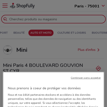
Paris - 75001
PORT
BEAUTÉ
AUTO ET MOTO
CULTURE ET LOISIRS
BIJOUTERI
Mini
Plus d’infos
Mini Paris 4 BOULEVARD GOUVION
ST CYR
4.6 km
Continuer sans accepter
Lundi
Mardi
Mercredi
Jeudi
n.d.
n.d.
n.d.
n.d.
Vendredi
n.d.
Nous prenons à coeur de protéger vos données
Samedi
Dimanche
n.d.
n.d.
Nous et nos
1014
partenaires stockons et accédons à des données
+33 158050880
personnelles, telles que des données de navigation ou des identifiants
uniques, sur votre appareil. Si vous sélectionnez J'accepte, les
technologies de suivi prendront en charge les finalités affichées dans la