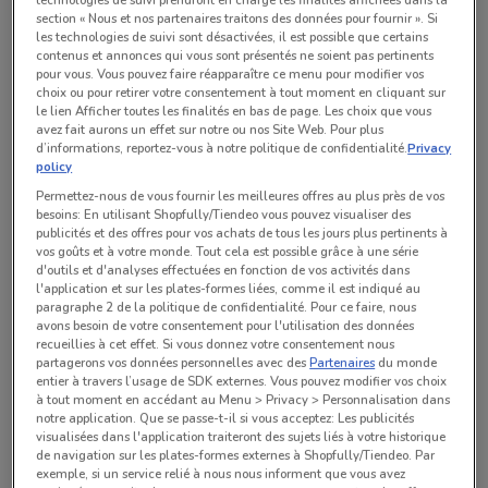
section « Nous et nos partenaires traitons des données pour fournir ». Si
Toutes les offres de ce magasin
les technologies de suivi sont désactivées, il est possible que certains
contenus et annonces qui vous sont présentés ne soient pas pertinents
pour vous. Vous pouvez faire réapparaître ce menu pour modifier vos
choix ou pour retirer votre consentement à tout moment en cliquant sur
le lien Afficher toutes les finalités en bas de page. Les choix que vous
avez fait aurons un effet sur notre ou nos Site Web. Pour plus
d’informations, reportez-vous à notre politique de confidentialité.
Privacy
policy
Permettez-nous de vous fournir les meilleures offres au plus près de vos
besoins: En utilisant Shopfully/Tiendeo vous pouvez visualiser des
publicités et des offres pour vos achats de tous les jours plus pertinents à
vos goûts et à votre monde. Tout cela est possible grâce à une série
d'outils et d'analyses effectuées en fonction de vos activités dans
l'application et sur les plates-formes liées, comme il est indiqué au
paragraphe 2 de la politique de confidentialité. Pour ce faire, nous
avons besoin de votre consentement pour l'utilisation des données
Aucun catalogue disponible pour le moment
recueillies à cet effet. Si vous donnez votre consentement nous
partagerons vos données personnelles avec des
Partenaires
du monde
entier à travers l’usage de SDK externes. Vous pouvez modifier vos choix
à tout moment en accédant au Menu > Privacy > Personnalisation dans
notre application. Que se passe-t-il si vous acceptez: Les publicités
visualisées dans l'application traiteront des sujets liés à votre historique
de navigation sur les plates-formes externes à Shopfully/Tiendeo. Par
Magasins Mini dans les environs
exemple, si un service relié à nous nous informent que vous avez