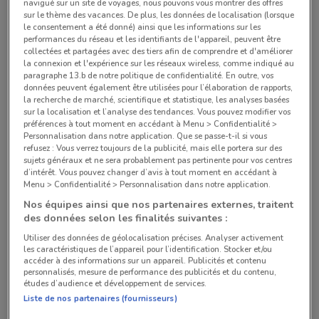
navigué sur un site de voyages, nous pouvons vous montrer des offres
sur le thème des vacances. De plus, les données de localisation (lorsque
89-93 Boulevard Raspail Paris
le consentement a été donné) ainsi que les informations sur les
performances du réseau et les identifiants de l'appareil, peuvent être
1.7 km
collectées et partagées avec des tiers afin de comprendre et d'améliorer
la connexion et l'expérience sur les réseaux wireless, comme indiqué au
paragraphe 13.b de notre politique de confidentialité. En outre, vos
3, RUE DE DUNKERQUE Paris
données peuvent également être utilisées pour l’élaboration de rapports,
1.9 km
la recherche de marché, scientifique et statistique, les analyses basées
sur la localisation et l’analyse des tendances. Vous pouvez modifier vos
préférences à tout moment en accédant à Menu > Confidentialité >
37 AVENUE PIERRE 1er DE SERBIE Paris
Personnalisation dans notre application. Que se passe-t-il si vous
3.1 km
refusez : Vous verrez toujours de la publicité, mais elle portera sur des
sujets généraux et ne sera probablement pas pertinente pour vos centres
d’intérêt. Vous pouvez changer d’avis à tout moment en accédant à
162 RUE LAMARCK Paris
Menu > Confidentialité > Personnalisation dans notre application.
3.6 km
Nos équipes ainsi que nos partenaires externes, traitent
des données selon les finalités suivantes :
43 RUE DES ACACIAS Paris
Utiliser des données de géolocalisation précises. Analyser activement
les caractéristiques de l’appareil pour l’identification. Stocker et/ou
4 km
accéder à des informations sur un appareil. Publicités et contenu
personnalisés, mesure de performance des publicités et du contenu,
études d’audience et développement de services.
Tous les magasins Mini
Liste de nos partenaires (fournisseurs)