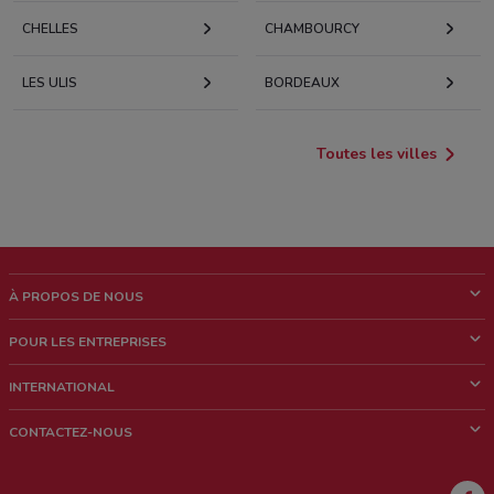
CHELLES
CHAMBOURCY
LES ULIS
BORDEAUX
Toutes les villes
À PROPOS DE NOUS
Qui sommes nous?
POUR LES ENTREPRISES
News & Médias
Notre activité
INTERNATIONAL
Travailler avec nous
Contacts commerciaux et/ou marketing
Italie
CONTACTEZ-NOUS
Brésil
Signaler un point de vente
Mexique