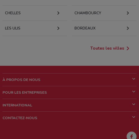
CHELLES
CHAMBOURCY
LES ULIS
BORDEAUX
Toutes les villes
À PROPOS DE NOUS
Qui sommes nous?
POUR LES ENTREPRISES
News & Médias
Notre activité
INTERNATIONAL
Travailler avec nous
Contacts commerciaux et/ou marketing
Italie
CONTACTEZ-NOUS
Brésil
Signaler un point de vente
Mexique
Signaler un prospectus