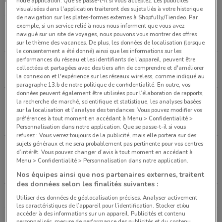
notre application. Que se passe-t-il si vous acceptez: Les publicités
visualisées dans l'application traiteront des sujets liés à votre historique
de navigation sur les plates-formes externes à Shopfully/Tiendeo. Par
exemple, si un service relié à nous nous informent que vous avez
1, PASSAGE DE LA CANOPÉE Paris
navigué sur un site de voyages, nous pouvons vous montrer des offres
497 m
FERMÉ
sur le thème des vacances. De plus, les données de localisation (lorsque
le consentement a été donné) ainsi que les informations sur les
performances du réseau et les identifiants de l'appareil, peuvent être
31 Rue d'Alsace Levallois-perret
collectées et partagées avec des tiers afin de comprendre et d'améliorer
4.8 km
FERMÉ
la connexion et l'expérience sur les réseaux wireless, comme indiqué au
paragraphe 13.b de notre politique de confidentialité. En outre, vos
données peuvent également être utilisées pour l’élaboration de rapports,
225 Avenue du Général-de-Gaulle Rosny-sous-
la recherche de marché, scientifique et statistique, les analyses basées
sur la localisation et l’analyse des tendances. Vous pouvez modifier vos
bois
préférences à tout moment en accédant à Menu > Confidentialité >
10.3 km
FERMÉ
Personnalisation dans notre application. Que se passe-t-il si vous
refusez : Vous verrez toujours de la publicité, mais elle portera sur des
sujets généraux et ne sera probablement pas pertinente pour vos centres
Avenue de la France Libre, 101 Avenue du Général
d’intérêt. Vous pouvez changer d’avis à tout moment en accédant à
de Gaulle Créteil
Menu > Confidentialité > Personnalisation dans notre application.
12.2 km
FERMÉ
Nos équipes ainsi que nos partenaires externes, traitent
des données selon les finalités suivantes :
Tous les magasins LEGO
Utiliser des données de géolocalisation précises. Analyser activement
les caractéristiques de l’appareil pour l’identification. Stocker et/ou
accéder à des informations sur un appareil. Publicités et contenu
personnalisés, mesure de performance des publicités et du contenu,