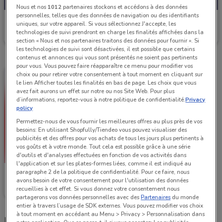
Nous et nos
1012
partenaires stockons et accédons à des données
personnelles, telles que des données de navigation ou des identifiants
LEGO
uniques, sur votre appareil. Si vous sélectionnez J'accepte, les
technologies de suivi prendront en charge les finalités affichées dans la
Valable jusqu'au 31/12
497 m
section « Nous et nos partenaires traitons des données pour fournir ». Si
les technologies de suivi sont désactivées, il est possible que certains
contenus et annonces qui vous sont présentés ne soient pas pertinents
pour vous. Vous pouvez faire réapparaître ce menu pour modifier vos
choix ou pour retirer votre consentement à tout moment en cliquant sur
le lien Afficher toutes les finalités en bas de page. Les choix que vous
avez fait aurons un effet sur notre ou nos Site Web. Pour plus
d’informations, reportez-vous à notre politique de confidentialité.
Privacy
policy
Permettez-nous de vous fournir les meilleures offres au plus près de vos
besoins: En utilisant Shopfully/Tiendeo vous pouvez visualiser des
publicités et des offres pour vos achats de tous les jours plus pertinents à
vos goûts et à votre monde. Tout cela est possible grâce à une série
d'outils et d'analyses effectuées en fonction de vos activités dans
l'application et sur les plates-formes liées, comme il est indiqué au
paragraphe 2 de la politique de confidentialité. Pour ce faire, nous
LEGO
avons besoin de votre consentement pour l'utilisation des données
recueillies à cet effet. Si vous donnez votre consentement nous
497 m
partagerons vos données personnelles avec des
Partenaires
du monde
entier à travers l’usage de SDK externes. Vous pouvez modifier vos choix
à tout moment en accédant au Menu > Privacy > Personnalisation dans
Magasins LEGO dans les environs