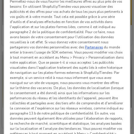
Permettez-nous de vous fournir les meilleures offres au plus près de vos
besoins: En utilisant Shopfully/Tiendeo vous pouvez visualiser des
publicités et des offres pour vos achats de tous les jours plus pertinents à
vos goûts et à votre monde. Tout cela est possible grâce à une série
-1 JOUR
d'outils et d'analyses effectuées en fonction de vos activités dans
l'application et sur les plates-formes liées, comme il est indiqué au
Gifi
Gifi
paragraphe 2 de la politique de confidentialité. Pour ce faire, nous
avons besoin de votre consentement pour l'utilisation des données
Valable jusqu'au 17/08
1.2 km
Valable jusqu'à demain
1.2 km
recueillies à cet effet. Si vous donnez votre consentement nous
partagerons vos données personnelles avec des
Partenaires
du monde
entier à travers l’usage de SDK externes. Vous pouvez modifier vos choix
à tout moment en accédant au Menu > Privacy > Personnalisation dans
notre application. Que se passe-t-il si vous acceptez: Les publicités
visualisées dans l'application traiteront des sujets liés à votre historique
de navigation sur les plates-formes externes à Shopfully/Tiendeo. Par
exemple, si un service relié à nous nous informent que vous avez
navigué sur un site de voyages, nous pouvons vous montrer des offres
sur le thème des vacances. De plus, les données de localisation (lorsque
le consentement a été donné) ainsi que les informations sur les
performances du réseau et les identifiants de l'appareil, peuvent être
NOUVEAU
collectées et partagées avec des tiers afin de comprendre et d'améliorer
la connexion et l'expérience sur les réseaux wireless, comme indiqué au
paragraphe 13.b de notre politique de confidentialité. En outre, vos
Gifi
Stokomani
données peuvent également être utilisées pour l’élaboration de rapports,
la recherche de marché, scientifique et statistique, les analyses basées
Valable jusqu'au 25/12
1.2 km
Valable jusqu'au 16/08
2 km
sur la localisation et l’analyse des tendances. Vous pouvez modifier vos
préférences à tout moment en accédant à Menu > Confidentialité >