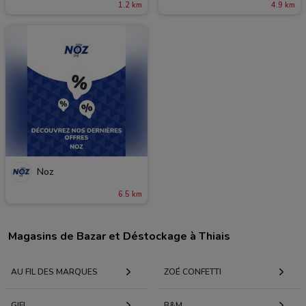
1.2 km
4.9 km
Noz
6.5 km
Magasins de Bazar et Déstockage à Thiais
AU FIL DES MARQUES
ZOÉ CONFETTI
GIFI
B&M