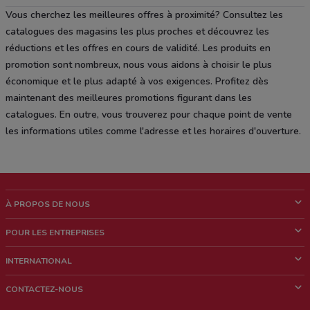
Vous cherchez les meilleures offres à proximité? Consultez les
catalogues des magasins les plus proches et découvrez les
réductions et les offres en cours de validité. Les produits en
promotion sont nombreux, nous vous aidons à choisir le plus
économique et le plus adapté à vos exigences. Profitez dès
maintenant des meilleures promotions figurant dans les
catalogues. En outre, vous trouverez pour chaque point de vente
les informations utiles comme l'adresse et les horaires d'ouverture.
À PROPOS DE NOUS
Qui sommes nous?
POUR LES ENTREPRISES
News & Médias
Notre activité
INTERNATIONAL
Travailler avec nous
Contacts commerciaux et/ou marketing
Italie
CONTACTEZ-NOUS
Brésil