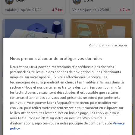
B&M
B&M
Valable jusqu'au 01/09
4.7 km
Valable jusqu'au 25/08
4.7 km
Continuer sans accepter
Nous prenons à coeur de protéger vos données
Nous et nos
1014
partenaires stockons et accédons à des données
NOUVEAU
NOUVEAU
personnelles, telles que des données de navigation ou des identifiants
uniques, sur votre appareil. Si vous sélectionnez J'accepte, les
technologies de suivi prendront en charge les finalités affichées dans la
Gifi
Gifi
section « Nous et nos partenaires traitons des données pour fournir ». Si
les technologies de suivi sont désactivées, il est possible que certains
Valable jusqu'au 16/08
1.2 km
Valable jusqu'au 15/08
1.2 km
contenus et annonces qui vous sont présentés ne soient pas pertinents
pour vous. Vous pouvez faire réapparaître ce menu pour modifier vos
choix ou pour retirer votre consentement à tout moment en cliquant sur
le lien Afficher toutes les finalités en bas de page. Les choix que vous
avez fait aurons un effet sur notre ou nos Site Web. Pour plus
d’informations, reportez-vous à notre politique de confidentialité.
Privacy
policy