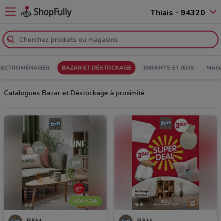
Thiais - 94320
ELECTROMÉNAGER
BAZAR ET DÉSTOCKAGE
ENFANTS ET JEUX
MAGA
Catalogues Bazar et Déstockage à proximité
NOUVEAU