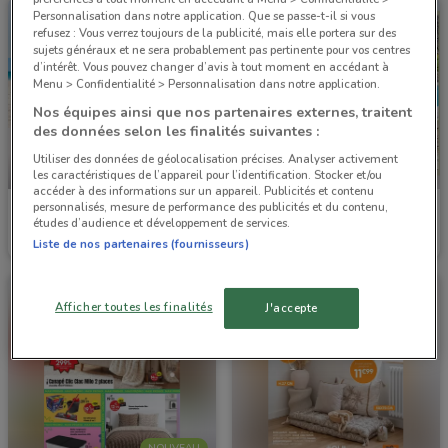
Personnalisation dans notre application. Que se passe-t-il si vous
refusez : Vous verrez toujours de la publicité, mais elle portera sur des
sujets généraux et ne sera probablement pas pertinente pour vos centres
d’intérêt. Vous pouvez changer d’avis à tout moment en accédant à
Menu > Confidentialité > Personnalisation dans notre application.
Nos équipes ainsi que nos partenaires externes, traitent
des données selon les finalités suivantes :
Utiliser des données de géolocalisation précises. Analyser activement
-2 JOURS
les caractéristiques de l’appareil pour l’identification. Stocker et/ou
accéder à des informations sur un appareil. Publicités et contenu
personnalisés, mesure de performance des publicités et du contenu,
Stokomani
La Foir'Fouille
études d’audience et développement de services.
Liste de nos partenaires (fournisseurs)
Valable jusqu'à dimanche
2 km
Valable jusqu'au 31/08
2.5 km
Afficher toutes les finalités
J'accepte
NOUVEAU