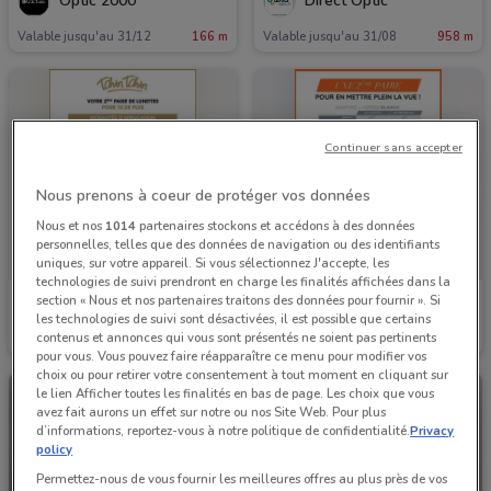
Optic 2000
Direct Optic
Valable jusqu'au 31/12
166 m
Valable jusqu'au 31/08
958 m
Continuer sans accepter
Nous prenons à coeur de protéger vos données
Nous et nos
1014
partenaires stockons et accédons à des données
personnelles, telles que des données de navigation ou des identifiants
uniques, sur votre appareil. Si vous sélectionnez J'accepte, les
technologies de suivi prendront en charge les finalités affichées dans la
section « Nous et nos partenaires traitons des données pour fournir ». Si
Alain Afflelou
Les Opticiens Conseils
les technologies de suivi sont désactivées, il est possible que certains
contenus et annonces qui vous sont présentés ne soient pas pertinents
Valable jusqu'au 31/12
1.8 km
Valable jusqu'au 31/12
1.9 km
pour vous. Vous pouvez faire réapparaître ce menu pour modifier vos
choix ou pour retirer votre consentement à tout moment en cliquant sur
le lien Afficher toutes les finalités en bas de page. Les choix que vous
avez fait aurons un effet sur notre ou nos Site Web. Pour plus
d’informations, reportez-vous à notre politique de confidentialité.
Privacy
policy
Permettez-nous de vous fournir les meilleures offres au plus près de vos