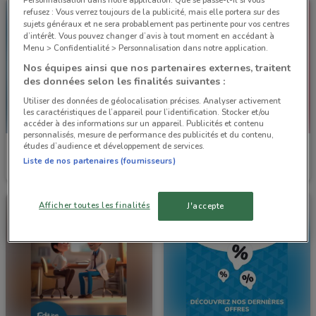
refusez : Vous verrez toujours de la publicité, mais elle portera sur des
sujets généraux et ne sera probablement pas pertinente pour vos centres
d’intérêt. Vous pouvez changer d’avis à tout moment en accédant à
Menu > Confidentialité > Personnalisation dans notre application.
Nos équipes ainsi que nos partenaires externes, traitent
des données selon les finalités suivantes :
Utiliser des données de géolocalisation précises. Analyser activement
les caractéristiques de l’appareil pour l’identification. Stocker et/ou
accéder à des informations sur un appareil. Publicités et contenu
personnalisés, mesure de performance des publicités et du contenu,
études d’audience et développement de services.
Distri Club Médical
Distri Club Médical
Liste de nos partenaires (fournisseurs)
Valable jusqu'au 31/12
14.5 km
Valable jusqu'au 31/12
14.5 km
Afficher toutes les finalités
J'accepte