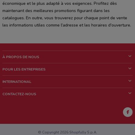
économique et le plus adapté à vos exigences. Profitez dès
maintenant des meilleures promotions figurant dans les
catalogues. En outre, vous trouverez pour chaque point de vente
les informations utiles comme l'adresse et les horaires d'ouverture.
À PROPOS DE NOUS
Qui sommes nous?
POUR LES ENTREPRISES
News & Médias
Notre activité
INTERNATIONAL
Travailler avec nous
Contacts commerciaux et/ou marketing
Italie
CONTACTEZ-NOUS
Brésil
Signaler un point de vente
Mexique
Signaler un prospectus
Australie
Vous rencontrez un problème technique sur l’appli ou le site?
Nouvelle-Zélande
© Copyright 2026 Shopfully S.p.A.