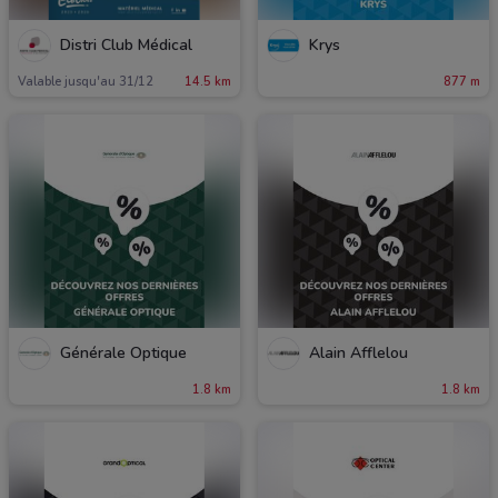
Distri Club Médical
Krys
Valable jusqu'au 31/12
14.5 km
877 m
Générale Optique
Alain Afflelou
1.8 km
1.8 km