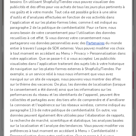
besoins: En utilisant Shopfully/Tiendeo vous pouvez visualiser des
publicités et des offres pour vos achats de tous les jours plus pertinents à
vos goûts et à votre monde. Tout cela est possible grâce à une série
d'outils et d'analyses effectuées en fonction de vos activités dans
l'application et sur les plates-formes liées, comme il est indiqué au
paragraphe 2 de la politique de confidentialité. Pour ce faire, nous
Aprium Pharmacie
Bastide
avons besoin de votre consentement pour l'utilisation des données
recueillies à cet effet. Si vous donnez votre consentement nous
Valable jusqu'au 31/08
2.5 km
Valable jusqu'au 31/12
4.2 km
partagerons vos données personnelles avec des
Partenaires
du monde
entier à travers l’usage de SDK externes. Vous pouvez modifier vos choix
à tout moment en accédant au Menu > Privacy > Personnalisation dans
notre application. Que se passe-t-il si vous acceptez: Les publicités
visualisées dans l'application traiteront des sujets liés à votre historique
de navigation sur les plates-formes externes à Shopfully/Tiendeo. Par
exemple, si un service relié à nous nous informent que vous avez
navigué sur un site de voyages, nous pouvons vous montrer des offres
sur le thème des vacances. De plus, les données de localisation (lorsque
le consentement a été donné) ainsi que les informations sur les
performances du réseau et les identifiants de l'appareil, peuvent être
collectées et partagées avec des tiers afin de comprendre et d'améliorer
la connexion et l'expérience sur les réseaux wireless, comme indiqué au
paragraphe 13.b de notre politique de confidentialité. En outre, vos
données peuvent également être utilisées pour l’élaboration de rapports,
Bastide
Lissac
la recherche de marché, scientifique et statistique, les analyses basées
sur la localisation et l’analyse des tendances. Vous pouvez modifier vos
Valable jusqu'au 01/10
4.2 km
Valable jusqu'au 31/12
5 km
préférences à tout moment en accédant à Menu > Confidentialité >
Personnalisation dans notre application. Que se passe-t-il si vous