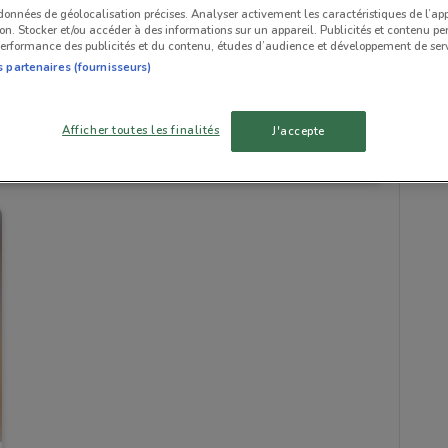
 données de géolocalisation précises. Analyser activement les caractéristiques de l’ap
tion. Stocker et/ou accéder à des informations sur un appareil. Publicités et contenu pe
erformance des publicités et du contenu, études d’audience et développement de serv
s partenaires (fournisseurs)
Afficher toutes les finalités
J'accepte
741 m