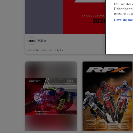
Utiliser des
l’identifica
mesure de p
Liste de no
Bihr
Valable jusqu'au 31/12