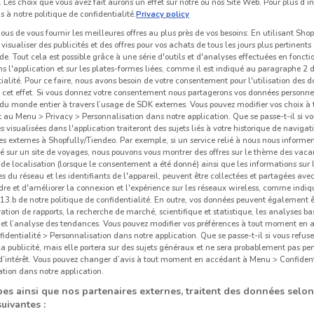
 Les choix que vous avez fait aurons un effet sur notre ou nos Site Web. Pour plus d’i
s à notre politique de confidentialité.
Privacy policy
us de vous fournir les meilleures offres au plus près de vos besoins: En utilisant Sho
visualiser des publicités et des offres pour vos achats de tous les jours plus pertinents
e. Tout cela est possible grâce à une série d'outils et d'analyses effectuées en foncti
ns l'application et sur les plates-formes liées, comme il est indiqué au paragraphe 2 d
ialité. Pour ce faire, nous avons besoin de votre consentement pour l'utilisation des 
à cet effet. Si vous donnez votre consentement nous partagerons vos données personne
du monde entier à travers l’usage de SDK externes. Vous pouvez modifier vos choix 
au Menu > Privacy > Personnalisation dans notre application. Que se passe-t-il si vo
és visualisées dans l'application traiteront des sujets liés à votre historique de navigat
s externes à Shopfully/Tiendeo. Par exemple, si un service relié à nous nous informe
é sur un site de voyages, nous pouvons vous montrer des offres sur le thème des vaca
de localisation (lorsque le consentement a été donné) ainsi que les informations sur 
 du réseau et les identifiants de l'appareil, peuvent être collectées et partagées avec 
re et d'améliorer la connexion et l'expérience sur les réseaux wireless, comme indi
3.b de notre politique de confidentialité. En outre, vos données peuvent également êt
ration de rapports, la recherche de marché, scientifique et statistique, les analyses ba
n et l’analyse des tendances. Vous pouvez modifier vos préférences à tout moment en
dentialité > Personnalisation dans notre application. Que se passe-t-il si vous refuse
la publicité, mais elle portera sur des sujets généraux et ne sera probablement pas per
 d’intérêt. Vous pouvez changer d’avis à tout moment en accédant à Menu > Confident
tion dans notre application.
es ainsi que nos partenaires externes, traitent des données selon
suivantes :