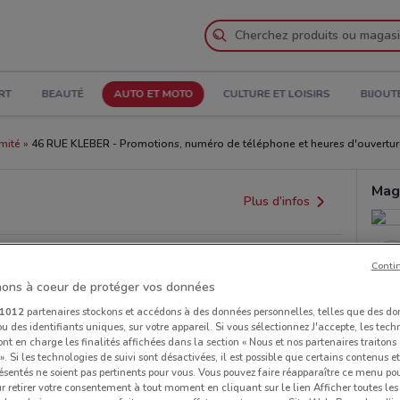
RT
BEAUTÉ
AUTO ET MOTO
CULTURE ET LOISIRS
BIJOUT
mité
46 RUE KLEBER - Promotions, numéro de téléphone et heures d'ouvertur
Mag
Plus d’infos
Conti
ons à coeur de protéger vos données
1012
partenaires stockons et accédons à des données personnelles, telles que des d
u des identifiants uniques, sur votre appareil. Si vous sélectionnez J'accepte, les tech
ont en charge les finalités affichées dans la section « Nous et nos partenaires traiton
 ». Si les technologies de suivi sont désactivées, il est possible que certains contenus 
ésentés ne soient pas pertinents pour vous. Vous pouvez faire réapparaître ce menu po
r retirer votre consentement à tout moment en cliquant sur le lien Afficher toutes les 