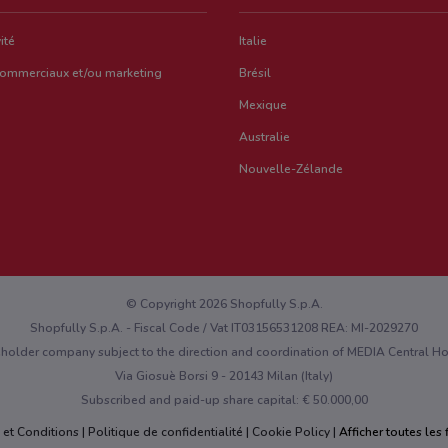
ité
Italie
commerciaux et/ou marketing
Brésil
Mexique
Australie
Nouvelle-Zélande
© Copyright 2026 Shopfully S.p.A.
Shopfully S.p.A. - Fiscal Code / Vat IT03156531208 REA: MI-2029270
eholder company subject to the direction and coordination of MEDIA Central 
Via Giosuè Borsi 9 - 20143 Milan (Italy)
Subscribed and paid-up share capital: € 50.000,00
 et Conditions
Politique de confidentialité
Cookie Policy
Afficher toutes les f