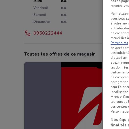
bas de page.
Jeudi
n.d.
reportez-vou
Vendredi
n.d.
Permettez-no
Samedi
n.d.
vous pouvez 
Dimanche
n.d.
à votre mond
activités da
0950222444
de confident
recueillies 
Partenaires
en accédant 
Les publicit
Toutes les offres de ce magasin
plates-forme
avez navigu
les données 
performances
de comprend
paragraphe 1
pour l’élabo
localisatio
Menu > Confi
toujours de 
vos centres
Personnalisa
Nos équip
finalités 