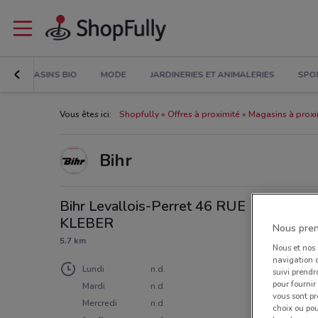
MAGASINS BIO
MODE
JARDINERIES ET ANIMALERIES
SPO
Vous êtes ici:
Shopfully
Offres à proximité
Magasins à proxi
Bihr
Bihr Levallois-Perret 46 RUE
KLEBER
Nous pren
5.7 km
Nous et nos
navigation o
Lundi
n.d.
suivi prendr
pour fournir
Mardi
n.d.
vous sont pr
Mercredi
n.d.
choix ou pou