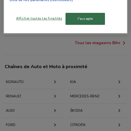
39 RUE REAUMUR Paris
1.2 km
Afficher toutes les finalités
J'accepte
33 BOULEVARD MAGENTA Paris
1.9 km
Tous les magasins Bihr
Chaînes de Auto et Moto à proximité
NORAUTO
KIA
RENAULT
MERCEDES-BENZ
AUDI
KODA
FORD
CITROËN