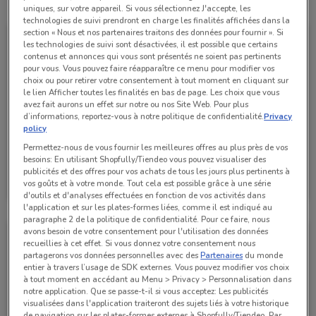
Toutes les offres de ce magasin
uniques, sur votre appareil. Si vous sélectionnez J'accepte, les
technologies de suivi prendront en charge les finalités affichées dans la
section « Nous et nos partenaires traitons des données pour fournir ». Si
les technologies de suivi sont désactivées, il est possible que certains
contenus et annonces qui vous sont présentés ne soient pas pertinents
pour vous. Vous pouvez faire réapparaître ce menu pour modifier vos
choix ou pour retirer votre consentement à tout moment en cliquant sur
le lien Afficher toutes les finalités en bas de page. Les choix que vous
avez fait aurons un effet sur notre ou nos Site Web. Pour plus
d’informations, reportez-vous à notre politique de confidentialité.
Privacy
policy
Permettez-nous de vous fournir les meilleures offres au plus près de vos
besoins: En utilisant Shopfully/Tiendeo vous pouvez visualiser des
Bihr
publicités et des offres pour vos achats de tous les jours plus pertinents à
vos goûts et à votre monde. Tout cela est possible grâce à une série
Valable jusqu'au 31/12
741 m
d'outils et d'analyses effectuées en fonction de vos activités dans
l'application et sur les plates-formes liées, comme il est indiqué au
paragraphe 2 de la politique de confidentialité. Pour ce faire, nous
avons besoin de votre consentement pour l'utilisation des données
recueillies à cet effet. Si vous donnez votre consentement nous
partagerons vos données personnelles avec des
Partenaires
du monde
entier à travers l’usage de SDK externes. Vous pouvez modifier vos choix
à tout moment en accédant au Menu > Privacy > Personnalisation dans
notre application. Que se passe-t-il si vous acceptez: Les publicités
visualisées dans l'application traiteront des sujets liés à votre historique
de navigation sur les plates-formes externes à Shopfully/Tiendeo. Par