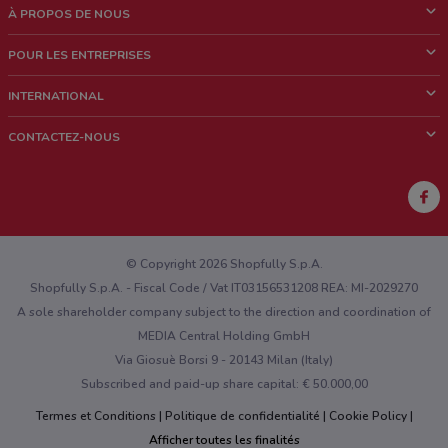
À PROPOS DE NOUS
Qui sommes nous?
POUR LES ENTREPRISES
News & Médias
Notre activité
INTERNATIONAL
Travailler avec nous
Contacts commerciaux et/ou marketing
Italie
CONTACTEZ-NOUS
Brésil
Signaler un point de vente
Mexique
Signaler un prospectus
Australie
Vous rencontrez un problème technique sur l’appli ou le site?
Nouvelle-Zélande
© Copyright 2026 Shopfully S.p.A.
Shopfully S.p.A. - Fiscal Code / Vat IT03156531208 REA: MI-2029270
A sole shareholder company subject to the direction and coordination of
MEDIA Central Holding GmbH
Via Giosuè Borsi 9 - 20143 Milan (Italy)
Subscribed and paid-up share capital: € 50.000,00
Termes et Conditions
Politique de confidentialité
Cookie Policy
Afficher toutes les finalités