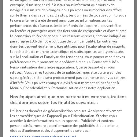
exemple, si un service relié à nous nous informent que vous avez
navigué sur un site de voyages, nous pouvons vous montrer des offres
sur le thème des vacances. De plus, les données de localisation (lorsque
le consentement a été donné) ainsi que les informations sur les
Bihr
Bihr
performances du réseau et les identifiants de l'appareil, peuvent être
collectées et partagées avec des tiers afin de comprendre et d'améliorer
Valable jusqu'au 31/12
741 m
Valable jusqu'au 31/12
741 m
la connexion et l'expérience sur les réseaux wireless, comme indiqué au
paragraphe 13.b de notre politique de confidentialité. En outre, vos
données peuvent également être utilisées pour l’élaboration de rapports,
Magasins Bihr dans les environs
la recherche de marché, scientifique et statistique, les analyses basées
sur la localisation et l’analyse des tendances. Vous pouvez modifier vos
préférences à tout moment en accédant à Menu > Confidentialité >
Personnalisation dans notre application. Que se passe-t-il si vous
44 BLD SEBASTOPOL Paris
refusez : Vous verrez toujours de la publicité, mais elle portera sur des
741 m
sujets généraux et ne sera probablement pas pertinente pour vos centres
d’intérêt. Vous pouvez changer d’avis à tout moment en accédant à
Menu > Confidentialité > Personnalisation dans notre application.
44 RUE TURBIGO Paris
Nos équipes ainsi que nos partenaires externes, traitent
1.2 km
des données selon les finalités suivantes :
Utiliser des données de géolocalisation précises. Analyser activement
149 RUE MONTMARTRE Paris
les caractéristiques de l’appareil pour l’identification. Stocker et/ou
accéder à des informations sur un appareil. Publicités et contenu
1.2 km
personnalisés, mesure de performance des publicités et du contenu,
études d’audience et développement de services.
Liste de nos partenaires (fournisseurs)