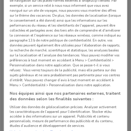
de navigation sur les plates-formes externes à Shopfully/Tiendeo. Par
exemple, si un service relié à nous nous informent que vous avez
navigué sur un site de voyages, nous pouvons vous montrer des offres
sur le thème des vacances. De plus, les données de localisation (lorsque
le consentement a été donné) ainsi que les informations sur les
performances du réseau et les identifiants de l'appareil, peuvent être
Bihr
Bihr
collectées et partagées avec des tiers afin de comprendre et d'améliorer
la connexion et l'expérience sur les réseaux wireless, comme indiqué au
Valable jusqu'au 31/12
741 m
Valable jusqu'au 31/12
741 m
paragraphe 13.b de notre politique de confidentialité. En outre, vos
données peuvent également être utilisées pour l’élaboration de rapports,
la recherche de marché, scientifique et statistique, les analyses basées
Magasins Bihr dans les environs
sur la localisation et l’analyse des tendances. Vous pouvez modifier vos
préférences à tout moment en accédant à Menu > Confidentialité >
Personnalisation dans notre application. Que se passe-t-il si vous
refusez : Vous verrez toujours de la publicité, mais elle portera sur des
44 BLD SEBASTOPOL Paris
sujets généraux et ne sera probablement pas pertinente pour vos centres
d’intérêt. Vous pouvez changer d’avis à tout moment en accédant à
741 m
Menu > Confidentialité > Personnalisation dans notre application.
Nos équipes ainsi que nos partenaires externes, traitent
44 RUE TURBIGO Paris
des données selon les finalités suivantes :
1.2 km
Utiliser des données de géolocalisation précises. Analyser activement
les caractéristiques de l’appareil pour l’identification. Stocker et/ou
149 RUE MONTMARTRE Paris
accéder à des informations sur un appareil. Publicités et contenu
personnalisés, mesure de performance des publicités et du contenu,
1.2 km
études d’audience et développement de services.