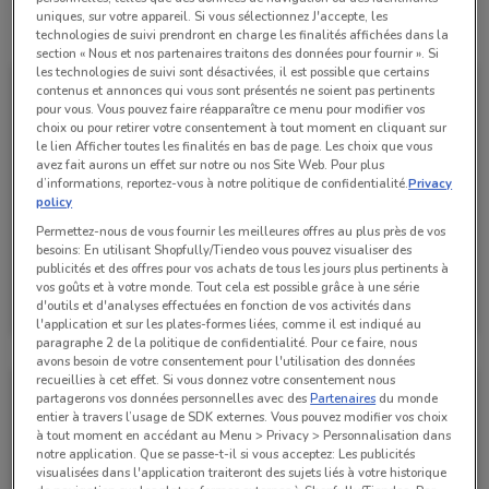
uniques, sur votre appareil. Si vous sélectionnez J'accepte, les
Toutes les offres de ce magasin
technologies de suivi prendront en charge les finalités affichées dans la
section « Nous et nos partenaires traitons des données pour fournir ». Si
les technologies de suivi sont désactivées, il est possible que certains
contenus et annonces qui vous sont présentés ne soient pas pertinents
pour vous. Vous pouvez faire réapparaître ce menu pour modifier vos
choix ou pour retirer votre consentement à tout moment en cliquant sur
le lien Afficher toutes les finalités en bas de page. Les choix que vous
avez fait aurons un effet sur notre ou nos Site Web. Pour plus
d’informations, reportez-vous à notre politique de confidentialité.
Privacy
policy
Permettez-nous de vous fournir les meilleures offres au plus près de vos
besoins: En utilisant Shopfully/Tiendeo vous pouvez visualiser des
publicités et des offres pour vos achats de tous les jours plus pertinents à
Bihr
vos goûts et à votre monde. Tout cela est possible grâce à une série
d'outils et d'analyses effectuées en fonction de vos activités dans
Valable jusqu'au 31/12
741 m
l'application et sur les plates-formes liées, comme il est indiqué au
paragraphe 2 de la politique de confidentialité. Pour ce faire, nous
avons besoin de votre consentement pour l'utilisation des données
recueillies à cet effet. Si vous donnez votre consentement nous
partagerons vos données personnelles avec des
Partenaires
du monde
entier à travers l’usage de SDK externes. Vous pouvez modifier vos choix
à tout moment en accédant au Menu > Privacy > Personnalisation dans
notre application. Que se passe-t-il si vous acceptez: Les publicités
visualisées dans l'application traiteront des sujets liés à votre historique