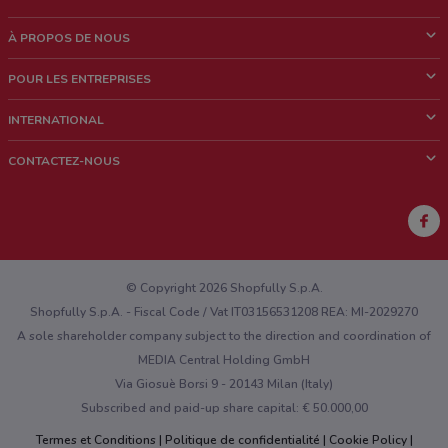
À PROPOS DE NOUS
Qui sommes nous?
POUR LES ENTREPRISES
News & Médias
Notre activité
INTERNATIONAL
Travailler avec nous
Contacts commerciaux et/ou marketing
Italie
CONTACTEZ-NOUS
Brésil
Signaler un point de vente
Mexique
Signaler un prospectus
Australie
Vous rencontrez un problème technique sur l’appli ou le site?
Nouvelle-Zélande
© Copyright 2026 Shopfully S.p.A.
Shopfully S.p.A. - Fiscal Code / Vat IT03156531208 REA: MI-2029270
A sole shareholder company subject to the direction and coordination of
MEDIA Central Holding GmbH
Via Giosuè Borsi 9 - 20143 Milan (Italy)
Subscribed and paid-up share capital: € 50.000,00
Termes et Conditions
Politique de confidentialité
Cookie Policy