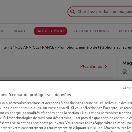
RT
BEAUTÉ
AUTO ET MOTO
CULTURE ET LOISIRS
BIJOUT
mité
34 RUE ANATOLE FRANCE - Promotions, numéro de téléphone et heures 
Mag
Plus d’infos
Conti
ons à coeur de protéger vos données
1014
partenaires stockons et accédons à des données personnelles, telles que des d
u des identifiants uniques, sur votre appareil. Si vous sélectionnez J'accepte, les tech
ont en charge les finalités affichées dans la section « Nous et nos partenaires traiton
 ». Si les technologies de suivi sont désactivées, il est possible que certains contenus 
ésentés ne soient pas pertinents pour vous. Vous pouvez faire réapparaître ce menu po
r retirer votre consentement à tout moment en cliquant sur le lien Afficher toutes les 