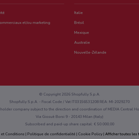
ité
Italie
commerciaux et/ou marketing
Brésil
Mexique
Australie
Nouvelle-Zélande
© Copyright 2026 Shopfully S.p.A.
Shopfully S.p.A. - Fiscal Code / Vat IT03156531208 REA: MI-2029270
eholder company subject to the direction and coordination of MEDIA Central 
Via Giosuè Borsi 9 - 20143 Milan (Italy)
Subscribed and paid-up share capital: € 50.000,00
 et Conditions
Politique de confidentialité
Cookie Policy
Afficher toutes les f