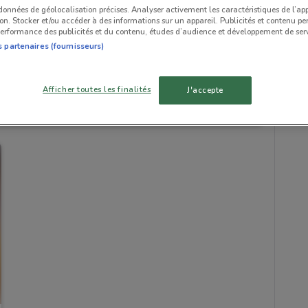
 données de géolocalisation précises. Analyser activement les caractéristiques de l’ap
tion. Stocker et/ou accéder à des informations sur un appareil. Publicités et contenu pe
erformance des publicités et du contenu, études d’audience et développement de serv
s partenaires (fournisseurs)
Afficher toutes les finalités
J'accepte
741 m