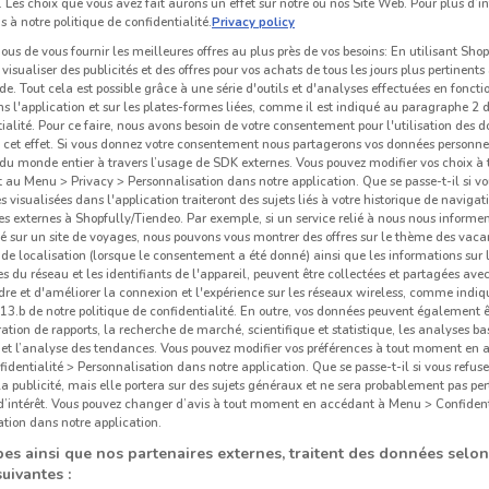
 Les choix que vous avez fait aurons un effet sur notre ou nos Site Web. Pour plus d’i
s à notre politique de confidentialité.
Privacy policy
us de vous fournir les meilleures offres au plus près de vos besoins: En utilisant Sho
visualiser des publicités et des offres pour vos achats de tous les jours plus pertinents
e. Tout cela est possible grâce à une série d'outils et d'analyses effectuées en foncti
ns l'application et sur les plates-formes liées, comme il est indiqué au paragraphe 2 d
ialité. Pour ce faire, nous avons besoin de votre consentement pour l'utilisation des 
à cet effet. Si vous donnez votre consentement nous partagerons vos données personne
du monde entier à travers l’usage de SDK externes. Vous pouvez modifier vos choix 
au Menu > Privacy > Personnalisation dans notre application. Que se passe-t-il si vo
és visualisées dans l'application traiteront des sujets liés à votre historique de navigat
s externes à Shopfully/Tiendeo. Par exemple, si un service relié à nous nous informe
é sur un site de voyages, nous pouvons vous montrer des offres sur le thème des vaca
de localisation (lorsque le consentement a été donné) ainsi que les informations sur 
 du réseau et les identifiants de l'appareil, peuvent être collectées et partagées avec 
re et d'améliorer la connexion et l'expérience sur les réseaux wireless, comme indi
3.b de notre politique de confidentialité. En outre, vos données peuvent également êt
ration de rapports, la recherche de marché, scientifique et statistique, les analyses ba
n et l’analyse des tendances. Vous pouvez modifier vos préférences à tout moment en
dentialité > Personnalisation dans notre application. Que se passe-t-il si vous refuse
la publicité, mais elle portera sur des sujets généraux et ne sera probablement pas per
 d’intérêt. Vous pouvez changer d’avis à tout moment en accédant à Menu > Confident
tion dans notre application.
es ainsi que nos partenaires externes, traitent des données selon
suivantes :