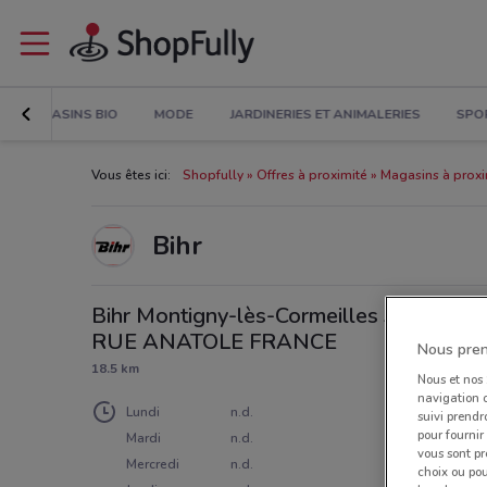
MAGASINS BIO
MODE
JARDINERIES ET ANIMALERIES
SPO
Vous êtes ici:
Shopfully
Offres à proximité
Magasins à proxi
Bihr
Bihr Montigny-lès-Cormeilles 34
RUE ANATOLE FRANCE
Nous pren
18.5 km
Nous et nos
navigation o
Lundi
n.d.
suivi prendr
pour fournir
Mardi
n.d.
vous sont pr
Mercredi
n.d.
choix ou pou