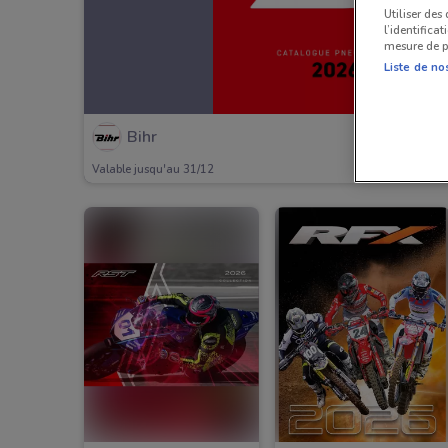
Utiliser des
l’identifica
mesure de p
Liste de no
Bihr
Valable jusqu'au 31/12