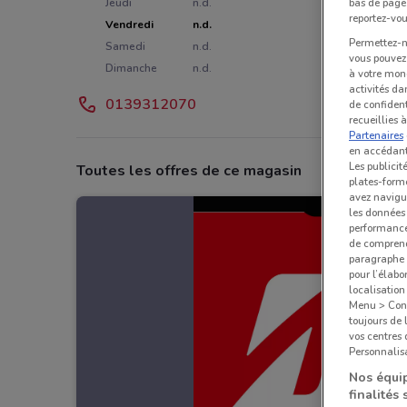
bas de page.
Jeudi
n.d.
reportez-vou
Vendredi
n.d.
Permettez-no
Samedi
n.d.
vous pouvez 
Dimanche
n.d.
à votre mond
activités da
0139312070
de confident
recueillies 
Partenaires
en accédant 
Les publicit
Toutes les offres de ce magasin
plates-forme
avez navigu
les données 
performances
de comprend
paragraphe 1
pour l’élabo
localisatio
Menu > Confi
toujours de 
vos centres
Personnalisa
Nos équip
finalités 