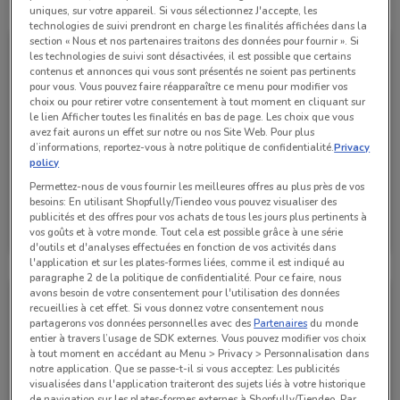
Toutes les offres de ce magasin
uniques, sur votre appareil. Si vous sélectionnez J'accepte, les
technologies de suivi prendront en charge les finalités affichées dans la
section « Nous et nos partenaires traitons des données pour fournir ». Si
les technologies de suivi sont désactivées, il est possible que certains
contenus et annonces qui vous sont présentés ne soient pas pertinents
pour vous. Vous pouvez faire réapparaître ce menu pour modifier vos
choix ou pour retirer votre consentement à tout moment en cliquant sur
le lien Afficher toutes les finalités en bas de page. Les choix que vous
avez fait aurons un effet sur notre ou nos Site Web. Pour plus
d’informations, reportez-vous à notre politique de confidentialité.
Privacy
policy
Permettez-nous de vous fournir les meilleures offres au plus près de vos
besoins: En utilisant Shopfully/Tiendeo vous pouvez visualiser des
Bihr
publicités et des offres pour vos achats de tous les jours plus pertinents à
vos goûts et à votre monde. Tout cela est possible grâce à une série
Valable jusqu'au 31/12
741 m
d'outils et d'analyses effectuées en fonction de vos activités dans
l'application et sur les plates-formes liées, comme il est indiqué au
paragraphe 2 de la politique de confidentialité. Pour ce faire, nous
avons besoin de votre consentement pour l'utilisation des données
recueillies à cet effet. Si vous donnez votre consentement nous
partagerons vos données personnelles avec des
Partenaires
du monde
entier à travers l’usage de SDK externes. Vous pouvez modifier vos choix
à tout moment en accédant au Menu > Privacy > Personnalisation dans
notre application. Que se passe-t-il si vous acceptez: Les publicités
visualisées dans l'application traiteront des sujets liés à votre historique
de navigation sur les plates-formes externes à Shopfully/Tiendeo. Par