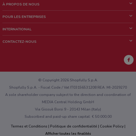
À PROPOS DE NOUS
Qui sommes nous?
POUR LES ENTREPRISES
News & Médias
Notre activité
INTERNATIONAL
Travailler avec nous
Contacts commerciaux et/ou marketing
Italie
CONTACTEZ-NOUS
Brésil
Signaler un point de vente
Mexique
Signaler un prospectus
Australie
Vous rencontrez un problème technique sur l’appli ou le site?
Nouvelle-Zélande
© Copyright 2026 Shopfully S.p.A.
Shopfully S.p.A. - Fiscal Code / Vat IT03156531208 REA: MI-2029270
A sole shareholder company subject to the direction and coordination of
MEDIA Central Holding GmbH
Via Giosuè Borsi 9 - 20143 Milan (Italy)
Subscribed and paid-up share capital: € 50.000,00
Termes et Conditions
Politique de confidentialité
Cookie Policy
Afficher toutes les finalités