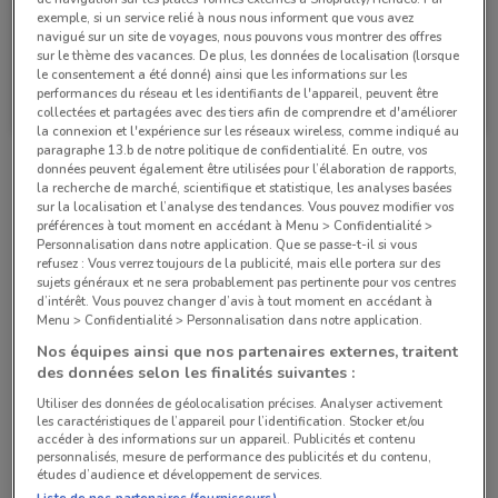
exemple, si un service relié à nous nous informent que vous avez
navigué sur un site de voyages, nous pouvons vous montrer des offres
sur le thème des vacances. De plus, les données de localisation (lorsque
le consentement a été donné) ainsi que les informations sur les
Bihr
Bihr
performances du réseau et les identifiants de l'appareil, peuvent être
collectées et partagées avec des tiers afin de comprendre et d'améliorer
Valable jusqu'au 31/12
741 m
Valable jusqu'au 31/12
741 m
la connexion et l'expérience sur les réseaux wireless, comme indiqué au
paragraphe 13.b de notre politique de confidentialité. En outre, vos
données peuvent également être utilisées pour l’élaboration de rapports,
Magasins Bihr dans les environs
la recherche de marché, scientifique et statistique, les analyses basées
sur la localisation et l’analyse des tendances. Vous pouvez modifier vos
préférences à tout moment en accédant à Menu > Confidentialité >
Personnalisation dans notre application. Que se passe-t-il si vous
44 BLD SEBASTOPOL Paris
refusez : Vous verrez toujours de la publicité, mais elle portera sur des
741 m
sujets généraux et ne sera probablement pas pertinente pour vos centres
d’intérêt. Vous pouvez changer d’avis à tout moment en accédant à
Menu > Confidentialité > Personnalisation dans notre application.
44 RUE TURBIGO Paris
Nos équipes ainsi que nos partenaires externes, traitent
1.2 km
des données selon les finalités suivantes :
Utiliser des données de géolocalisation précises. Analyser activement
149 RUE MONTMARTRE Paris
les caractéristiques de l’appareil pour l’identification. Stocker et/ou
accéder à des informations sur un appareil. Publicités et contenu
1.2 km
personnalisés, mesure de performance des publicités et du contenu,
études d’audience et développement de services.
Liste de nos partenaires (fournisseurs)