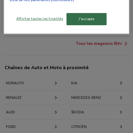
39 RUE REAUMUR Paris
1.2 km
Afficher toutes les finalités
J'accepte
33 BOULEVARD MAGENTA Paris
1.9 km
Tous les magasins Bihr
Chaînes de Auto et Moto à proximité
NORAUTO
KIA
RENAULT
MERCEDES-BENZ
AUDI
KODA
FORD
CITROËN