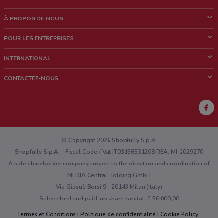
À PROPOS DE NOUS
Qui sommes nous?
POUR LES ENTREPRISES
News & Médias
Notre activité
INTERNATIONAL
Travailler avec nous
Contacts commerciaux et/ou marketing
Italie
CONTACTEZ-NOUS
Brésil
Signaler un point de vente
Mexique
Signaler un prospectus
Australie
Vous rencontrez un problème technique sur l’appli ou le site?
Nouvelle-Zélande
© Copyright 2026 Shopfully S.p.A.
Shopfully S.p.A. - Fiscal Code / Vat IT03156531208 REA: MI-2029270
A sole shareholder company subject to the direction and coordination of
MEDIA Central Holding GmbH
Via Giosuè Borsi 9 - 20143 Milan (Italy)
Subscribed and paid-up share capital: € 50.000,00
Termes et Conditions
Politique de confidentialité
Cookie Policy