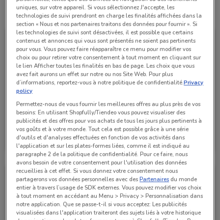
uniques, sur votre appareil. Si vous sélectionnez J'accepte, les
Toutes les offres de ce magasin
technologies de suivi prendront en charge les finalités affichées dans la
section « Nous et nos partenaires traitons des données pour fournir ». Si
les technologies de suivi sont désactivées, il est possible que certains
contenus et annonces qui vous sont présentés ne soient pas pertinents
pour vous. Vous pouvez faire réapparaître ce menu pour modifier vos
choix ou pour retirer votre consentement à tout moment en cliquant sur
le lien Afficher toutes les finalités en bas de page. Les choix que vous
avez fait aurons un effet sur notre ou nos Site Web. Pour plus
d’informations, reportez-vous à notre politique de confidentialité.
Privacy
policy
Permettez-nous de vous fournir les meilleures offres au plus près de vos
besoins: En utilisant Shopfully/Tiendeo vous pouvez visualiser des
publicités et des offres pour vos achats de tous les jours plus pertinents à
Bihr
vos goûts et à votre monde. Tout cela est possible grâce à une série
d'outils et d'analyses effectuées en fonction de vos activités dans
Valable jusqu'au 31/12
741 m
l'application et sur les plates-formes liées, comme il est indiqué au
paragraphe 2 de la politique de confidentialité. Pour ce faire, nous
avons besoin de votre consentement pour l'utilisation des données
recueillies à cet effet. Si vous donnez votre consentement nous
partagerons vos données personnelles avec des
Partenaires
du monde
entier à travers l’usage de SDK externes. Vous pouvez modifier vos choix
à tout moment en accédant au Menu > Privacy > Personnalisation dans
notre application. Que se passe-t-il si vous acceptez: Les publicités
visualisées dans l'application traiteront des sujets liés à votre historique