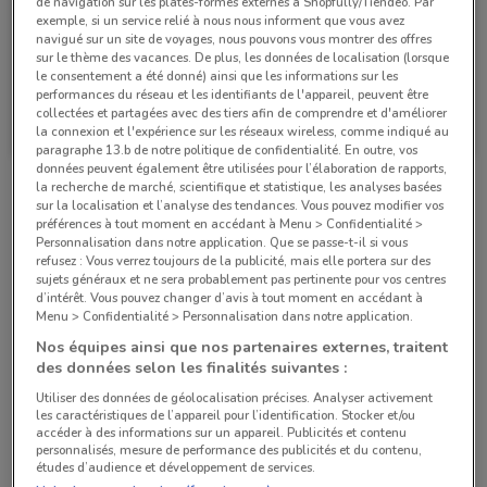
de navigation sur les plates-formes externes à Shopfully/Tiendeo. Par
exemple, si un service relié à nous nous informent que vous avez
navigué sur un site de voyages, nous pouvons vous montrer des offres
sur le thème des vacances. De plus, les données de localisation (lorsque
le consentement a été donné) ainsi que les informations sur les
performances du réseau et les identifiants de l'appareil, peuvent être
Bihr
Bihr
collectées et partagées avec des tiers afin de comprendre et d'améliorer
la connexion et l'expérience sur les réseaux wireless, comme indiqué au
Valable jusqu'au 31/12
741 m
Valable jusqu'au 31/12
741 m
paragraphe 13.b de notre politique de confidentialité. En outre, vos
données peuvent également être utilisées pour l’élaboration de rapports,
la recherche de marché, scientifique et statistique, les analyses basées
Magasins Bihr dans les environs
sur la localisation et l’analyse des tendances. Vous pouvez modifier vos
préférences à tout moment en accédant à Menu > Confidentialité >
Personnalisation dans notre application. Que se passe-t-il si vous
refusez : Vous verrez toujours de la publicité, mais elle portera sur des
44 BLD SEBASTOPOL Paris
sujets généraux et ne sera probablement pas pertinente pour vos centres
d’intérêt. Vous pouvez changer d’avis à tout moment en accédant à
741 m
Menu > Confidentialité > Personnalisation dans notre application.
Nos équipes ainsi que nos partenaires externes, traitent
44 RUE TURBIGO Paris
des données selon les finalités suivantes :
1.2 km
Utiliser des données de géolocalisation précises. Analyser activement
les caractéristiques de l’appareil pour l’identification. Stocker et/ou
149 RUE MONTMARTRE Paris
accéder à des informations sur un appareil. Publicités et contenu
personnalisés, mesure de performance des publicités et du contenu,
1.2 km
études d’audience et développement de services.