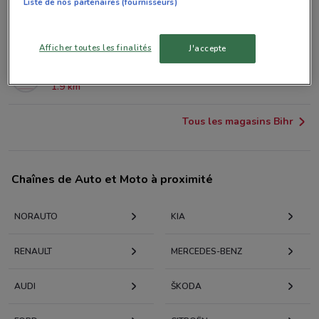
Liste de nos partenaires (fournisseurs)
39 RUE REAUMUR Paris
1.2 km
Afficher toutes les finalités
J'accepte
33 BOULEVARD MAGENTA Paris
1.9 km
Tous les magasins Bihr
Chaînes de Auto et Moto à proximité
NORAUTO
KIA
RENAULT
MERCEDES-BENZ
AUDI
KODA