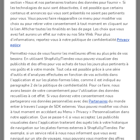
Toutes les offres de ce magasin
section « Nous et nos partenaires traitons des données pour fournir ». Si
les technologies de suivi sont désactivées, il est possible que certains
contenus et annonces qui vous sont présentés ne soient pas pertinents
pour vous. Vous pouvez faire réapparaître ce menu pour modifier vos
choix ou pour retirer votre consentement à tout moment en cliquant sur
le lien Afficher toutes les finalités en bas de page. Les choix que vous
avez fait aurons un effet sur notre ou nos Site Web. Pour plus
d’informations, reportez-vous à notre politique de confidentialité.
Privacy
policy
Permettez-nous de vous fournir les meilleures offres au plus près de vos
besoins: En utilisant Shopfully/Tiendeo vous pouvez visualiser des
publicités et des offres pour vos achats de tous les jours plus pertinents à
vos goûts et à votre monde. Tout cela est possible grâce à une série
d'outils et d'analyses effectuées en fonction de vos activités dans
l'application et sur les plates-formes liées, comme il est indiqué au
paragraphe 2 de la politique de confidentialité. Pour ce faire, nous
Aucun catalogue disponible pour le moment
avons besoin de votre consentement pour l'utilisation des données
recueillies à cet effet. Si vous donnez votre consentement nous
partagerons vos données personnelles avec des
Partenaires
du monde
entier à travers l’usage de SDK externes. Vous pouvez modifier vos choix
à tout moment en accédant au Menu > Privacy > Personnalisation dans
notre application. Que se passe-t-il si vous acceptez: Les publicités
visualisées dans l'application traiteront des sujets liés à votre historique
Magasins L'univers du sommeil dans les environs
de navigation sur les plates-formes externes à Shopfully/Tiendeo. Par
exemple, si un service relié à nous nous informent que vous avez
navigué sur un site de voyages, nous pouvons vous montrer des offres