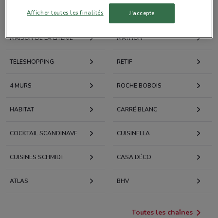
Afficher toutes les finalités
J'accepte
CONFORAMA
PORCELANOSA
MAISON DE LA LITERIE
MATHON
TELESHOPPING
RETIF
4 MURS
ROCHE BOBOIS
HABITAT
CARRÉ BLANC
COCKTAIL SCANDINAVE
CUISINELLA
CUISINES SCHMIDT
CASA DÉCO
ATLAS
BHV
Toutes les chaînes