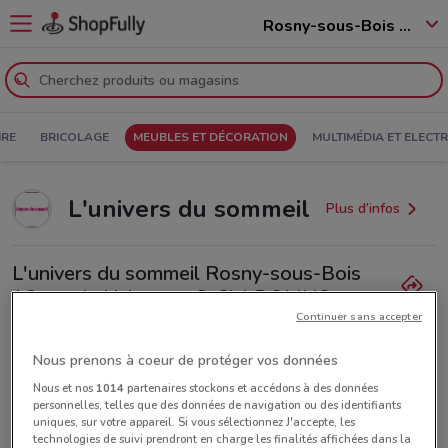
Rosny-sous-Bois - 93110
IRE
BRICOLAGE
MEUBLES ET DÉCORATION
MULTIMÉDIA ET ELEC
L'univers du sommeil
Plus d’infos
L'univers du sommeil Rosny-sous-Bois
16 rue de Lisbonne. C. Cial DOMUS
Continuer sans accepter
1.2 km
Nous prenons à coeur de protéger vos données
Ouvert
Lundi
Mardi
Mercredi
Jeudi
10:00 / 20:00
10:00 / 20:00
10:00 / 20:00
10:00 / 20:00
Vendredi
10:00 / 20:00
Nous et nos
1014
partenaires stockons et accédons à des données
Samedi
Dimanche
10:00 / 20:00
10:00 / 20:00
personnelles, telles que des données de navigation ou des identifiants
uniques, sur votre appareil. Si vous sélectionnez J'accepte, les
technologies de suivi prendront en charge les finalités affichées dans la