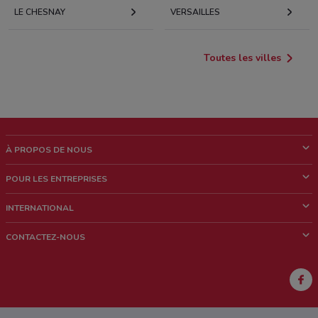
LE CHESNAY
VERSAILLES
Toutes les villes
À PROPOS DE NOUS
Qui sommes nous?
POUR LES ENTREPRISES
News & Médias
Notre activité
INTERNATIONAL
Travailler avec nous
Contacts commerciaux et/ou marketing
Italie
CONTACTEZ-NOUS
Brésil
Signaler un point de vente
Mexique
Signaler un prospectus
Australie
Vous rencontrez un problème technique sur l’appli ou le site?