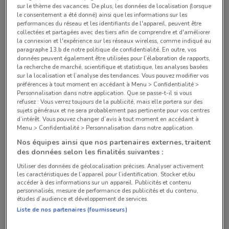
sur le thème des vacances. De plus, les données de localisation (lorsque
le consentement a été donné) ainsi que les informations sur les
performances du réseau et les identifiants de l'appareil, peuvent être
collectées et partagées avec des tiers afin de comprendre et d'améliorer
la connexion et l'expérience sur les réseaux wireless, comme indiqué au
paragraphe 13.b de notre politique de confidentialité. En outre, vos
données peuvent également être utilisées pour l’élaboration de rapports,
la recherche de marché, scientifique et statistique, les analyses basées
sur la localisation et l’analyse des tendances. Vous pouvez modifier vos
préférences à tout moment en accédant à Menu > Confidentialité >
Personnalisation dans notre application. Que se passe-t-il si vous
refusez : Vous verrez toujours de la publicité, mais elle portera sur des
sujets généraux et ne sera probablement pas pertinente pour vos centres
d’intérêt. Vous pouvez changer d’avis à tout moment en accédant à
il n'y a pas de magasins dans les environs
Menu > Confidentialité > Personnalisation dans notre application.
Nos équipes ainsi que nos partenaires externes, traitent
des données selon les finalités suivantes :
Utiliser des données de géolocalisation précises. Analyser activement
les caractéristiques de l’appareil pour l’identification. Stocker et/ou
accéder à des informations sur un appareil. Publicités et contenu
personnalisés, mesure de performance des publicités et du contenu,
études d’audience et développement de services.
Chaînes de Meubles et Décoration à Rosny-sous-
Liste de nos partenaires (fournisseurs)
Bois