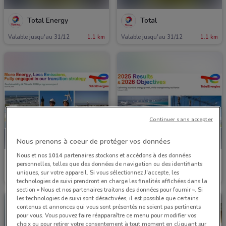
Total Energy
Total
Valable jusqu'au 31/12
1.1 km
Valable jusqu'au 31/12
1.1 km
Continuer sans accepter
Nous prenons à coeur de protéger vos données
Nous et nos
1014
partenaires stockons et accédons à des données
Total Energy
Total Energy
personnelles, telles que des données de navigation ou des identifiants
uniques, sur votre appareil. Si vous sélectionnez J'accepte, les
Valable jusqu'au 31/12
1.1 km
Valable jusqu'au 31/12
1.1 km
technologies de suivi prendront en charge les finalités affichées dans la
section « Nous et nos partenaires traitons des données pour fournir ». Si
les technologies de suivi sont désactivées, il est possible que certains
contenus et annonces qui vous sont présentés ne soient pas pertinents
pour vous. Vous pouvez faire réapparaître ce menu pour modifier vos
choix ou pour retirer votre consentement à tout moment en cliquant sur