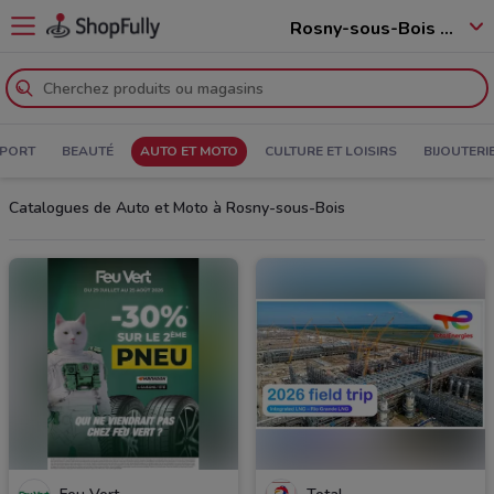
Rosny-sous-Bois - 93110
PORT
BEAUTÉ
AUTO ET MOTO
CULTURE ET LOISIRS
BIJOUTERI
Catalogues de Auto et Moto à Rosny-sous-Bois