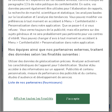
la connexion et l'expérience sur les réseaux wireless, comme indiqué au
Valable jusqu'au 31/12
1.1 km
Valable jusqu'au 31/12
1.1 km
paragraphe 13.b de notre politique de confidentialité. En outre, vos
données peuvent également être utilisées pour l’élaboration de rapports,
la recherche de marché, scientifique et statistique, les analyses basées
sur la localisation et l’analyse des tendances. Vous pouvez modifier vos
préférences à tout moment en accédant à Menu > Confidentialité >
Personnalisation dans notre application. Que se passe-t-il si vous
refusez : Vous verrez toujours de la publicité, mais elle portera sur des
sujets généraux et ne sera probablement pas pertinente pour vos centres
d’intérêt. Vous pouvez changer d’avis à tout moment en accédant à
Menu > Confidentialité > Personnalisation dans notre application.
Nos équipes ainsi que nos partenaires externes, traitent
des données selon les finalités suivantes :
Utiliser des données de géolocalisation précises. Analyser activement
Yamaha
Yamaha
les caractéristiques de l’appareil pour l’identification. Stocker et/ou
accéder à des informations sur un appareil. Publicités et contenu
Valable jusqu'au 31/12
1.1 km
Valable jusqu'au 31/12
1.1 km
personnalisés, mesure de performance des publicités et du contenu,
études d’audience et développement de services.
Liste de nos partenaires (fournisseurs)
Afficher toutes les finalités
J'accepte