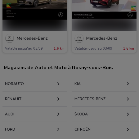
Mercedes-Benz
Mercedes-Benz
Valable jusqu'au 03/09
1.6 km
Valable jusqu'au 03/09
1.6 km
Magasins de Auto et Moto à Rosny-sous-Bois
NORAUTO
KIA
RENAULT
MERCEDES-BENZ
AUDI
KODA
FORD
CITROËN