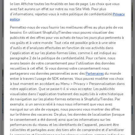
le lien Afficher toutes les finalités en bas de page. Les choix que vous
avez fait aurons un effet sur notre ou nos Site Web. Pour plus
d’informations, reportez-vous à notre politique de confidentialité.
Privacy
policy
Permettez-nous de vous fournir les meilleures offres au plus près de vos
besoins: En utilisant Shopfully/Tiendeo vous pouvez visualiser des
publicités et des offres pour vos achats de tous les jours plus pertinents à
vos goûts et à votre monde. Tout cela est possible grâce à une série
Yamaha
Yamaha
d'outils et d'analyses effectuées en fonction de vos activités dans
l'application et sur les plates-formes liées, comme il est indiqué au
Valable jusqu'au 31/12
1.1 km
Valable jusqu'au 31/12
1.1 km
paragraphe 2 de la politique de confidentialité. Pour ce faire, nous
avons besoin de votre consentement pour l'utilisation des données
recueillies à cet effet. Si vous donnez votre consentement nous
partagerons vos données personnelles avec des
Partenaires
du monde
entier à travers l’usage de SDK externes. Vous pouvez modifier vos choix
à tout moment en accédant au Menu > Privacy > Personnalisation dans
notre application. Que se passe-t-il si vous acceptez: Les publicités
visualisées dans l'application traiteront des sujets liés à votre historique
de navigation sur les plates-formes externes à Shopfully/Tiendeo. Par
exemple, si un service relié à nous nous informent que vous avez
navigué sur un site de voyages, nous pouvons vous montrer des offres
sur le thème des vacances. De plus, les données de localisation (lorsque
le consentement a été donné) ainsi que les informations sur les
performances du réseau et les identifiants de l'appareil, peuvent être
Yamaha
Yamaha
collectées et partagées avec des tiers afin de comprendre et d'améliorer