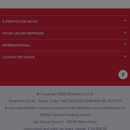
À PROPOS DE NOUS
Qui sommes nous?
POUR LES ENTREPRISES
News & Médias
Notre activité
INTERNATIONAL
Travailler avec nous
Contacts commerciaux et/ou marketing
Italie
CONTACTEZ-NOUS
Brésil
Signaler un point de vente
Mexique
Signaler un prospectus
Australie
Vous rencontrez un problème technique sur l’appli ou le site?
Nouvelle-Zélande
© Copyright 2026 Shopfully S.p.A.
Shopfully S.p.A. - Fiscal Code / Vat IT03156531208 REA: MI-2029270
A sole shareholder company subject to the direction and coordination of
MEDIA Central Holding GmbH
Via Giosuè Borsi 9 - 20143 Milan (Italy)
Subscribed and paid-up share capital: € 50.000,00