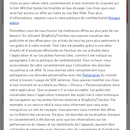
choix ou pour retirer votre consentement à tout moment en cliquant sur
le lien Afficher toutes les finalités en bas de page. Les choix que vous
avez fait aurons un effet sur notre ou nos Site Web. Pour plus
d’informations, reportez-vous à notre politique de confidentialité.
Privacy
NOUVEAU
policy
Truffaut
Animalis
Permettez-nous de vous fournir les meilleures offres au plus près de vos
besoins: En utilisant Shopfully/Tiendeo vous pouvez visualiser des
Valable jusqu'au 31/12
1.4 km
Valable jusqu'au 31/08
3.5 km
publicités et des offres pour vos achats de tous les jours plus pertinents à
vos goûts et à votre monde. Tout cela est possible grâce à une série
d'outils et d'analyses effectuées en fonction de vos activités dans
l'application et sur les plates-formes liées, comme il est indiqué au
paragraphe 2 de la politique de confidentialité. Pour ce faire, nous
avons besoin de votre consentement pour l'utilisation des données
recueillies à cet effet. Si vous donnez votre consentement nous
partagerons vos données personnelles avec des
Partenaires
du monde
entier à travers l’usage de SDK externes. Vous pouvez modifier vos choix
à tout moment en accédant au Menu > Privacy > Personnalisation dans
notre application. Que se passe-t-il si vous acceptez: Les publicités
visualisées dans l'application traiteront des sujets liés à votre historique
-1 JOUR
de navigation sur les plates-formes externes à Shopfully/Tiendeo. Par
exemple, si un service relié à nous nous informent que vous avez
navigué sur un site de voyages, nous pouvons vous montrer des offres
Jardiland
Jardiland
sur le thème des vacances. De plus, les données de localisation (lorsque
le consentement a été donné) ainsi que les informations sur les
Valable jusqu'à demain
4.6 km
Valable jusqu'au 31/08
4.6 km
performances du réseau et les identifiants de l'appareil, peuvent être
collectées et partagées avec des tiers afin de comprendre et d'améliorer