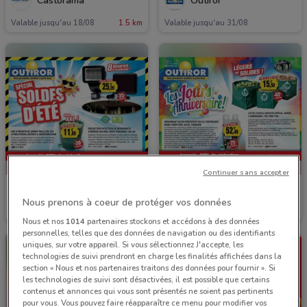
Castorama
Outiror
Valable jusqu'au 18/08
1.5 km
Valable jusqu'au 31/08
Continuer sans accepter
Outiror
Outiror
Nous prenons à coeur de protéger vos données
Valable jusqu'au 22/09
Valable jusqu'au 31/12
Nous et nos
1014
partenaires stockons et accédons à des données
personnelles, telles que des données de navigation ou des identifiants
uniques, sur votre appareil. Si vous sélectionnez J'accepte, les
technologies de suivi prendront en charge les finalités affichées dans la
section « Nous et nos partenaires traitons des données pour fournir ». Si
les technologies de suivi sont désactivées, il est possible que certains
contenus et annonces qui vous sont présentés ne soient pas pertinents
pour vous. Vous pouvez faire réapparaître ce menu pour modifier vos