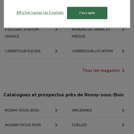
ERA IMMOBILIER
5 À SEC
Afficher toutes les finalités
J'accepte
MISTER MINIT
SHURGARD
E.LECLERC STATION
BUREAU DE TABAC ET
SERVICE
PRESSE
CARREFOUR FLEURS
CARREFOUR LOCATION
Tous les magasins
Catalogues et prospectus près de Rosny-sous-Bois
ROSNY-SOUS-BOIS
VINCENNES
AULNAY-SOUS-BOIS
CHELLES