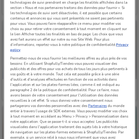
Foncia
Foncia
technologies de suivi prendront en charge les finalités affichées dans la
section « Nous et nos partenaires traitons des données pour fournir ». Si
Valable jusqu'au 31/12
4.6 km
Valable jusqu'au 31/12
4.6 km
les technologies de suivi sont désactivées, il est possible que certains
contenus et annonces qui vous sont présentés ne soient pas pertinents
pour vous. Vous pouvez faire réapparaître ce menu pour modifier vos
choix ou pour retirer votre consentement à tout moment en cliquant sur
le lien Afficher toutes les finalités en bas de page. Les choix que vous
avez fait aurons un effet sur notre ou nos Site Web. Pour plus
d’informations, reportez-vous à notre politique de confidentialité.
Privacy
policy
Permettez-nous de vous fournir les meilleures offres au plus près de vos
besoins: En utilisant Shopfully/Tiendeo vous pouvez visualiser des
publicités et des offres pour vos achats de tous les jours plus pertinents à
vos goûts et à votre monde. Tout cela est possible grâce à une série
d'outils et d'analyses effectuées en fonction de vos activités dans
l'application et sur les plates-formes liées, comme il est indiqué au
Prolians
Prolians
paragraphe 2 de la politique de confidentialité. Pour ce faire, nous
avons besoin de votre consentement pour l'utilisation des données
Valable jusqu'au 31/12
6.6 km
Valable jusqu'au 31/08
6.6 km
recueillies à cet effet. Si vous donnez votre consentement nous
partagerons vos données personnelles avec des
Partenaires
du monde
entier à travers l’usage de SDK externes. Vous pouvez modifier vos choix
à tout moment en accédant au Menu > Privacy > Personnalisation dans
notre application. Que se passe-t-il si vous acceptez: Les publicités
visualisées dans l'application traiteront des sujets liés à votre historique
de navigation sur les plates-formes externes à Shopfully/Tiendeo. Par
exemple, si un service relié à nous nous informent que vous avez