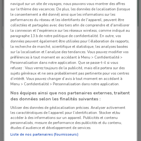
navigué sur un site de voyages, nous pouvons vous montrer des offres
sur le thème des vacances. De plus, les données de localisation (lorsque
le consentement a été donné) ainsi que les informations sur les
performances du réseau et les identifiants de l'appareil, peuvent être
collectées et partagées avec des tiers afin de comprendre et d'améliorer
la connexion et l'expérience sur les réseaux wireless, comme indiqué au
Prolians
Prolians
paragraphe 13.b de notre politique de confidentialité. En outre, vos
données peuvent également être utilisées pour l’élaboration de rapports,
Valable jusqu'au 31/12
6.6 km
Valable jusqu'au 31/12
6.6 km
la recherche de marché, scientifique et statistique, les analyses basées
sur la localisation et l’analyse des tendances. Vous pouvez modifier vos
préférences à tout moment en accédant à Menu > Confidentialité >
Magasins de Services à Rosny-sous-Bois
Personnalisation dans notre application. Que se passe-t-il si vous
refusez : Vous verrez toujours de la publicité, mais elle portera sur des
sujets généraux et ne sera probablement pas pertinente pour vos centres
d’intérêt. Vous pouvez changer d’avis à tout moment en accédant à
MONDIAL RELAY
MONEYGRAM
Menu > Confidentialité > Personnalisation dans notre application.
Nos équipes ainsi que nos partenaires externes, traitent
PROLIANS
LA POSTE MOBILE
des données selon les finalités suivantes :
Utiliser des données de géolocalisation précises. Analyser activement
DHL
CENTURY 21
les caractéristiques de l’appareil pour l’identification. Stocker et/ou
accéder à des informations sur un appareil. Publicités et contenu
personnalisés, mesure de performance des publicités et du contenu,
FONCIA
GUY HOQUET
études d’audience et développement de services.
Liste de nos partenaires (fournisseurs)