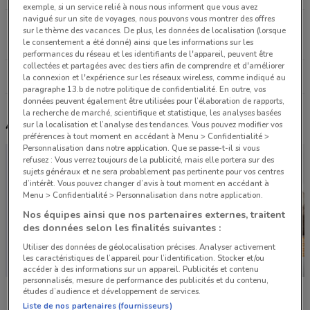
exemple, si un service relié à nous nous informent que vous avez
navigué sur un site de voyages, nous pouvons vous montrer des offres
37 Rue Saint Placide Paris
sur le thème des vacances. De plus, les données de localisation (lorsque
1.7 km
OUVERT
le consentement a été donné) ainsi que les informations sur les
performances du réseau et les identifiants de l'appareil, peuvent être
collectées et partagées avec des tiers afin de comprendre et d'améliorer
Tous les magasins Lissac
la connexion et l'expérience sur les réseaux wireless, comme indiqué au
paragraphe 13.b de notre politique de confidentialité. En outre, vos
données peuvent également être utilisées pour l’élaboration de rapports,
la recherche de marché, scientifique et statistique, les analyses basées
Autres catalogues à proximité
sur la localisation et l’analyse des tendances. Vous pouvez modifier vos
préférences à tout moment en accédant à Menu > Confidentialité >
Personnalisation dans notre application. Que se passe-t-il si vous
refusez : Vous verrez toujours de la publicité, mais elle portera sur des
sujets généraux et ne sera probablement pas pertinente pour vos centres
d’intérêt. Vous pouvez changer d’avis à tout moment en accédant à
Menu > Confidentialité > Personnalisation dans notre application.
Nos équipes ainsi que nos partenaires externes, traitent
des données selon les finalités suivantes :
Utiliser des données de géolocalisation précises. Analyser activement
les caractéristiques de l’appareil pour l’identification. Stocker et/ou
accéder à des informations sur un appareil. Publicités et contenu
personnalisés, mesure de performance des publicités et du contenu,
Weldom
Feu Vert
B&M
études d’audience et développement de services.
Liste de nos partenaires (fournisseurs)