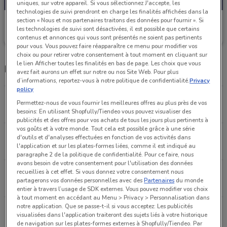
uniques, sur votre appareil. Si vous sélectionnez J'accepte, les
technologies de suivi prendront en charge les finalités affichées dans la
section « Nous et nos partenaires traitons des données pour fournir ». Si
Lissac
les technologies de suivi sont désactivées, il est possible que certains
Valable jusqu'au 31/12
414 m
contenus et annonces qui vous sont présentés ne soient pas pertinents
pour vous. Vous pouvez faire réapparaître ce menu pour modifier vos
choix ou pour retirer votre consentement à tout moment en cliquant sur
le lien Afficher toutes les finalités en bas de page. Les choix que vous
Magasins Lissac dans les environs
avez fait aurons un effet sur notre ou nos Site Web. Pour plus
d’informations, reportez-vous à notre politique de confidentialité.
Privacy
policy
114 rue de Rivoli Paris
Permettez-nous de vous fournir les meilleures offres au plus près de vos
414 m
OUVERT
besoins: En utilisant Shopfully/Tiendeo vous pouvez visualiser des
publicités et des offres pour vos achats de tous les jours plus pertinents à
vos goûts et à votre monde. Tout cela est possible grâce à une série
207 boulevard Saint Germain Paris
d'outils et d'analyses effectuées en fonction de vos activités dans
l'application et sur les plates-formes liées, comme il est indiqué au
1.2 km
OUVERT
paragraphe 2 de la politique de confidentialité. Pour ce faire, nous
avons besoin de votre consentement pour l'utilisation des données
7 rue Monge Paris
recueillies à cet effet. Si vous donnez votre consentement nous
partagerons vos données personnelles avec des
Partenaires
du monde
1.4 km
OUVERT
entier à travers l’usage de SDK externes. Vous pouvez modifier vos choix
à tout moment en accédant au Menu > Privacy > Personnalisation dans
notre application. Que se passe-t-il si vous acceptez: Les publicités
1 rue Auber Paris
visualisées dans l'application traiteront des sujets liés à votre historique
1.5 km
OUVERT
de navigation sur les plates-formes externes à Shopfully/Tiendeo. Par