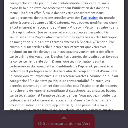
paragraphe 2 de la politique de confidentialité. Pour ce faire, nous
avons besoin de votre consentement pour l'utilisation des données
recueillies à cet effet. Si vous donnez votre consentement nous
partagerons vos données personnelles avec des
Partenaires
du monde
entier à travers l’usage de SDK externes. Vous pouvez modifier vos choix
à tout moment en accédant au Menu > Privacy > Personnalisation dans
notre application. Que se passe-t-il si vous acceptez: Les publicités
visualisées dans l'application traiteront des sujets liés à votre historique
de navigation sur les plates-formes externes à Shopfully/Tiendeo. Par
exemple, si un service relié à nous nous informent que vous avez
navigué sur un site de voyages, nous pouvons vous montrer des offres
sur le thème des vacances. De plus, les données de localisation (lorsque
le consentement a été donné) ainsi que les informations sur les
performances du réseau et les identifiants de l'appareil, peuvent être
collectées et partagées avec des tiers afin de comprendre et d'améliorer
la connexion et l'expérience sur les réseaux wireless, comme indiqué au
paragraphe 13.b de notre politique de confidentialité. En outre, vos
données peuvent également être utilisées pour l’élaboration de rapports,
la recherche de marché, scientifique et statistique, les analyses basées
sur la localisation et l’analyse des tendances. Vous pouvez modifier vos
préférences à tout moment en accédant à Menu > Confidentialité >
Personnalisation dans notre application. Que se passe-t-il si vous
refusez : Vous verrez toujours de la publicité, mais elle portera sur des
sujets généraux et ne sera probablement pas pertinente pour vos centres
d’intérêt. Vous pouvez changer d’avis à tout moment en accédant à
Offres similaires de Feu Vert
Menu > Confidentialité > Personnalisation dans notre application.